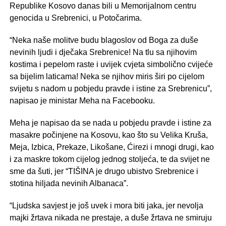
Republike Kosovo danas bili u Memorijalnom centru
genocida u Srebrenici, u Potočarima.
“Neka naše molitve budu blagoslov od Boga za duše
nevinih ljudi i dječaka Srebrenice! Na tlu sa njihovim
kostima i pepelom raste i uvijek cvjeta simbolično cvijeće
sa bijelim laticama! Neka se njihov miris širi po cijelom
svijetu s nadom u pobjedu pravde i istine za Srebrenicu”,
napisao je ministar Meha na Facebooku.
Meha je napisao da se nada u pobjedu pravde i istine za
masakre počinjene na Kosovu, kao što su Velika Kruša,
Meja, Izbica, Prekaze, Likošane, Ćirezi i mnogi drugi, kao
i za maskre tokom cijelog jednog stoljeća, te da svijet ne
sme da šuti, jer “TIŠINA je drugo ubistvo Srebrenice i
stotina hiljada nevinih Albanaca”.
“Ljudska savjest je još uvek i mora biti jaka, jer nevolja
majki žrtava nikada ne prestaje, a duše žrtava ne smiruju