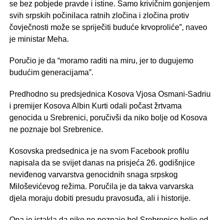
se bez pobjede pravde i istine. Samo krivičnim gonjenjem
svih srpskih počinilaca ratnih zločina i zločina protiv
čovječnosti može se spriječiti buduće krvoproliće”, naveo
je ministar Meha.
Poručio je da “moramo raditi na miru, jer to dugujemo
budućim generacijama”.
Predhodno su predsjednica Kosova Vjosa Osmani-Sadriu
i premijer Kosova Albin Kurti odali počast žrtvama
genocida u Srebrenici, poručivši da niko bolje od Kosova
ne poznaje bol Srebrenice.
Kosovska predsednica je na svom Facebook profilu
napisala da se svijet danas na prisjeća 26. godišnjice
neviđenog varvarstva genocidnih snaga srpskog
Miloševićevog režima. Poručila je da takva varvarska
djela moraju dobiti presudu pravosuđa, ali i historije.
Ona je istakla da niko ne poznaje bol Srebrenice bolje od