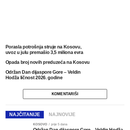
Porasla potrošnja struje na Kosovu,
uvoz u julu premašio 3,5 miliona evra
Opada broj novih preduzeća na Kosovu
Održan Dan dijaspore Gore – Veldin
Hodža ličnost 2026. godine
KOMENTARIŠI
NAJČITANIJE
NAJNOVIJE
KOSOVO
prije 5 dana
Održan Dan dijaspore Gore – Veldin Hodža