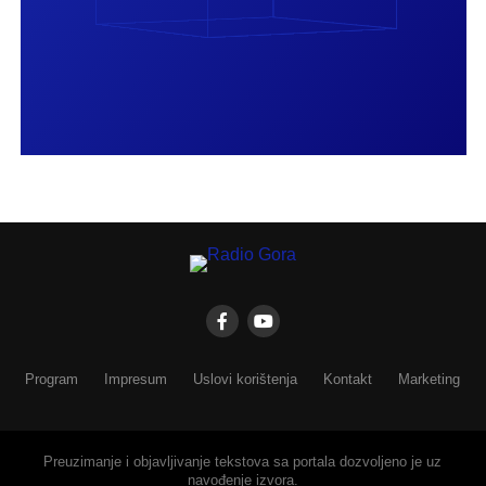
Program
Impresum
Uslovi korištenja
Kontakt
Marketing
Preuzimanje i objavljivanje tekstova sa portala dozvoljeno je uz
navođenje izvora.