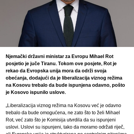
Njemački državni ministar za Evropu Mihael Rot
posjetio je juče Tiranu. Tokom ove posjete, Rot je
rekao da Evropska unija mora da održi svoja
obećanja, dodajući da je liberalizacija viznog režima
na Kosovu trebalo da bude ispunjena odavno, pošto
je Kosovo ispunilo uslove.
„Liberalizacija viznog režima na Kosovu već je odavno
trebalo da bude omogućena, ne zato što to želi Mihael
Rot, već zato što je Komisija utvrdila da su ispunjeni
uslovi. Uslovi su ispunjeni, tako da moramo održati riječ,