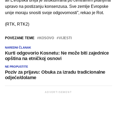
ali Evropska unija je strukturirana po centralnim pitanjima
upravo na postizanju konsenzusa. Sve zemlje Evropske
unije moraju snositi svoje odgovornosti”, rekao je Rot.
(RTK, RTK2)
POVEZANE TEME
KOSOVO
VIJESTI
NAREDNI ČLANAK
Kurti odgovorio Kosnetu: Ne može biti zajednice
opština na etničkoj osnovi
NE PROPUSTITE
Poziv za prijavu: Obuka za izradu tradicionalne
odjeće/dolame
ADVERTISEMENT