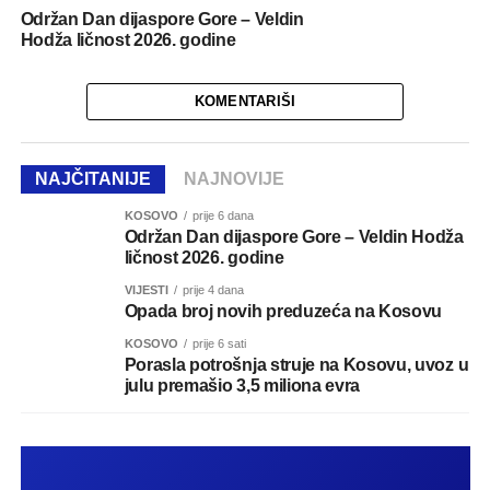
Održan Dan dijaspore Gore – Veldin
Hodža ličnost 2026. godine
KOMENTARIŠI
NAJČITANIJE
NAJNOVIJE
KOSOVO
prije 6 dana
Održan Dan dijaspore Gore – Veldin Hodža
ličnost 2026. godine
VIJESTI
prije 4 dana
Opada broj novih preduzeća na Kosovu
KOSOVO
prije 6 sati
Porasla potrošnja struje na Kosovu, uvoz u
julu premašio 3,5 miliona evra