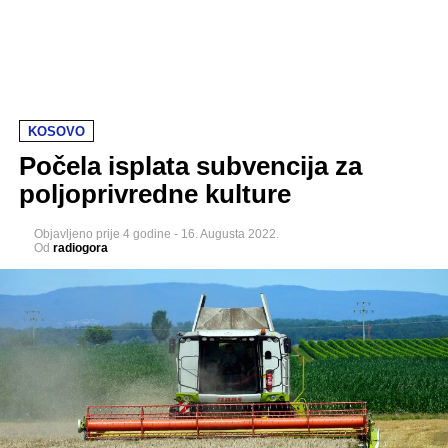
KOSOVO
Počela isplata subvencija za
poljoprivredne kulture
Objavljeno
prije 4 godine
-
16. Augusta 2022.
Od
radiogora