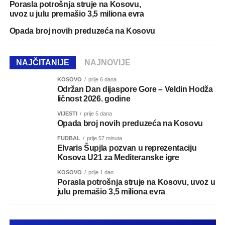
Porasla potrošnja struje na Kosovu,
uvoz u julu premašio 3,5 miliona evra
Opada broj novih preduzeća na Kosovu
NAJČITANIJE
NAJNOVIJE
KOSOVO
prije 6 dana
Održan Dan dijaspore Gore – Veldin Hodža
ličnost 2026. godine
VIJESTI
prije 5 dana
Opada broj novih preduzeća na Kosovu
FUDBAL
prije 57 minuta
Elvaris Šupjla pozvan u reprezentaciju
Kosova U21 za Mediteranske igre
KOSOVO
prije 1 dan
Porasla potrošnja struje na Kosovu, uvoz u
julu premašio 3,5 miliona evra