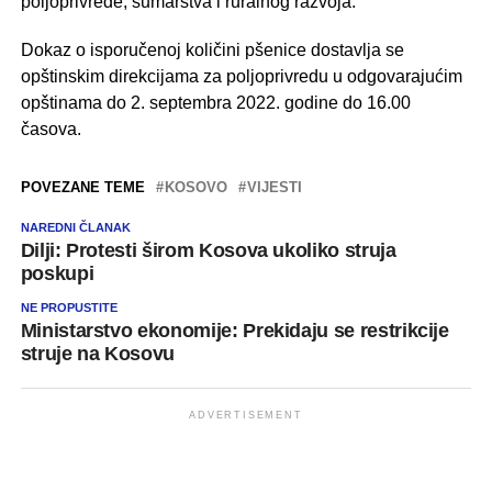
poljoprivrede, šumarstva i ruralnog razvoja.
Dokaz o isporučenoj količini pšenice dostavlja se
opštinskim direkcijama za poljoprivredu u odgovarajućim
opštinama do 2. septembra 2022. godine do 16.00
časova.
POVEZANE TEME
KOSOVO
VIJESTI
NAREDNI ČLANAK
Dilji: Protesti širom Kosova ukoliko struja
poskupi
NE PROPUSTITE
Ministarstvo ekonomije: Prekidaju se restrikcije
struje na Kosovu
ADVERTISEMENT