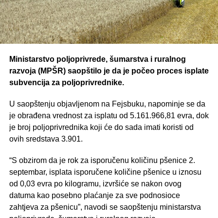
Ministarstvo poljoprivrede, šumarstva i ruralnog
razvoja (MPŠR) saopštilo je da je počeo proces isplate
subvencija za poljoprivrednike.
U saopštenju objavljenom na Fejsbuku, napominje se da
je obrađena vrednost za isplatu od 5.161.966,81 evra, dok
je broj poljoprivrednika koji će do sada imati koristi od
ovih sredstava 3.901.
“S obzirom da je rok za isporučenu količinu pšenice 2.
septembar, isplata isporučene količine pšenice u iznosu
od 0,03 evra po kilogramu, izvršiće se nakon ovog
datuma kao posebno plaćanje za sve podnosioce
zahtjeva za pšenicu”, navodi se saopštenju ministarstva