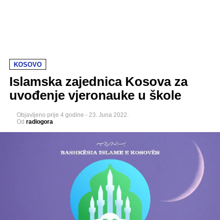
KOSOVO
Islamska zajednica Kosova za
uvođenje vjeronauke u škole
Objavljeno
prije 4 godine
-
23. Juna 2022.
Od
radiogora