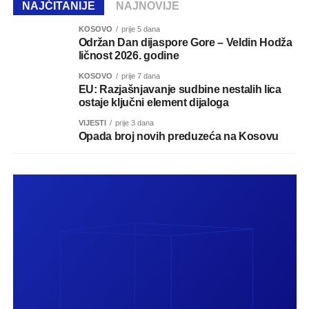
NAJČITANIJE
NAJNOVIJE
KOSOVO
prije 5 dana
Održan Dan dijaspore Gore – Veldin Hodža
ličnost 2026. godine
KOSOVO
prije 7 dana
EU: Razjašnjavanje sudbine nestalih lica
ostaje ključni element dijaloga
VIJESTI
prije 3 dana
Opada broj novih preduzeća na Kosovu