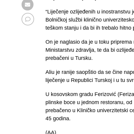
“Liječenje ozlijeđenih u inostranstvu
Bolničkoj službi klinično univerzitesk
teškom stanju i da bi ih trebalo hitno 
On je naglasio da je u toku priprema
Ministarstvu zdravlja, te da bi ozlijeđ
prebačeni u Tursku.
Aliu je ranije saopštio da se čine na
liječenje u Republici Turskoj i u tu 
U kosovskom gradu Ferizović (Ferizaj)
plinske boce u jednom restoranu, od
prebačeno u Kliničko univerzitetski c
45 godina.
(AA)