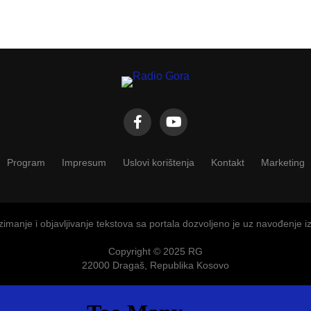
Program
Impresum
Uslovi korištenja
Kontakt
Marketing
imanje i objavljivanje tekstova sa portala dozvoljeno je uz navođenje i
Copyright © 2025 RG
22000 Dragaš, Republika Kosovo