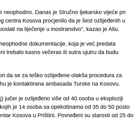
 je neophodno. Danas je Stručno ljekarsko vijeće pri
og centra Kosova procjenilo da je šest ozlijeđenih u
poslati na liječenje u inostranstvo”, kazao je Aliu.
 neophodne dokumentacije, koja je već predata
eni trebalo kasno večeras ili sutra ujutru da budu
pori da se za teško ozlijeđene olakša procedura za
svrhu je kontaktirana ambasada Turske na Kosovu.
 jučer je ozlijeđeno više od 40 osoba u eksploziji
 kojih je 14 osoba sa opekotinama od 35 do 50 posto
entar Kosova u Prištini. Povređeni su starosti od 25 do