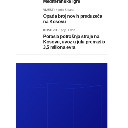
Mediteranske igre
VIJESTI
prije 5 dana
Opada broj novih preduzeća
na Kosovu
KOSOVO
prije 1 dan
Porasla potrošnja struje na
Kosovu, uvoz u julu premašio
3,5 miliona evra