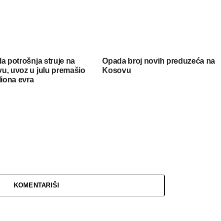
a potrošnja struje na
Opada broj novih preduzeća na
u, uvoz u julu premašio
Kosovu
liona evra
KOMENTARIŠI