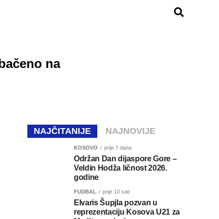
rebačeno na
NAJČITANIJE
NAJNOVIJE
KOSOVO
prije 7 dana
Održan Dan dijaspore Gore –
Veldin Hodža ličnost 2026.
godine
FUDBAL
prije 10 sati
Elvaris Šupjla pozvan u
reprezentaciju Kosova U21 za