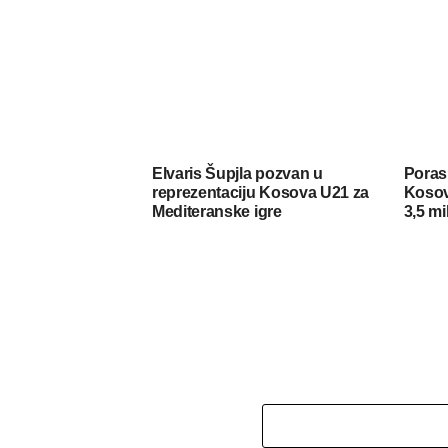
Elvaris Šupjla pozvan u
Porasl
reprezentaciju Kosova U21 za
Kosov
Mediteranske igre
3,5 mi