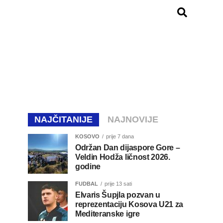
NAJČITANIJE
NAJNOVIJE
KOSOVO
prije 7 dana
Održan Dan dijaspore Gore –
Veldin Hodža ličnost 2026.
godine
FUDBAL
prije 13 sati
Elvaris Šupjla pozvan u
reprezentaciju Kosova U21 za
Mediteranske igre