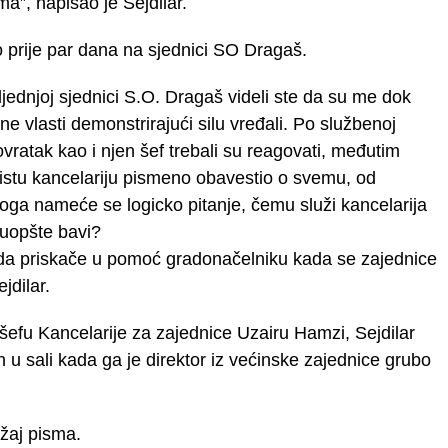
a”, napisao je Sejdilar.
lo prije par dana na sjednici SO Dragaš.
ljednjoj sjednici S.O. Dragaš videli ste da su me dok
e vlasti demonstrirajući silu vređali. Po službenoj
ovratak kao i njen šef trebali su reagovati, međutim
 istu kancelariju pismeno obavestio o svemu, od
ga nameće se logicko pitanje, čemu služi kancelarija
 uopšte bavi?
je da priskače u pomoć gradonačelniku kada se zajednice
jdilar.
šefu Kancelarije za zajednice Uzairu Hamzi, Sejdilar
n u sali kada ga je direktor iz većinske zajednice grubo
žaj pisma.