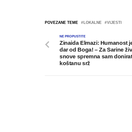
POVEZANE TEME
LOKALNE
VIJESTI
NE PROPUSTITE
Zinaida Elmazi: Humanost j
dar od Boga! – Za Sarine ži
snove spremna sam donirat
koštanu srž