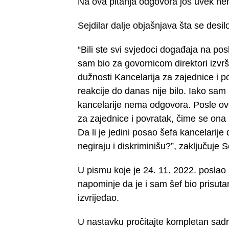
Na ova pitanja odgovora još uvek nem
Sejdilar dalje objašnjava šta se desi
“Bili ste svi svjedoci događaja na pos
sam bio za govornicom direktori izvršn
dužnosti Kancelarija za zajednice i p
reakcije do danas nije bilo. Iako sam
kancelarije nema odgovora. Posle ovo
za zajednice i povratak, čime se ona
Da li je jedini posao šefa kancelari
negiraju i diskriminišu?”, zaključuje Se
U pismu koje je 24. 11. 2022. poslao 
napominje da je i sam šef bio prisuta
izvrijeđao.
U nastavku pročitajte kompletan sadr