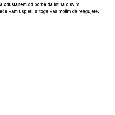
da odustanem od borbe da istina o svim
će Vam uspjeti, s’ toga Vas molim da reagujete.