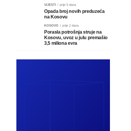
VIJESTI
prije 5 dana
Opada broj novih preduzeća
na Kosovu
KOSOVO
prije 2 dana
Porasla potrošnja struje na
Kosovu, uvoz u julu premašio
3,5 miliona evra