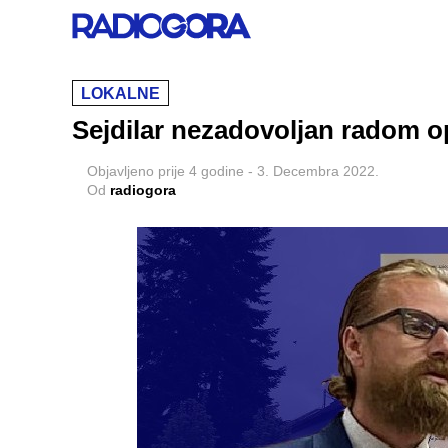
LOKALNE
Sejdilar nezadovoljan radom op
Objavljeno
prije 4 godine
-
3. Decembra 2022.
Od
radiogora