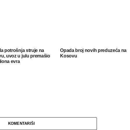
a potrošnja struje na
Opada broj novih preduzeća na
u, uvoz u julu premašio
Kosovu
liona evra
KOMENTARIŠI