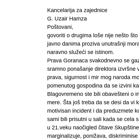
Kancelarija za zajednice
G. Uzair Hamza
Poštovani,
govoriti o drugima loše nije nešto št
javno danima proziva unutrašnji mora
naravno služeći se istinom.
Prava Goranaca svakodnevno se gaze.
sramno ponašanje direktora izvršne v
prava, sigurnost i mir mog naroda mor
pomenutog gospodina da se izvini kak
Blagovremeno ste bili obavešteni o in
mere. Šta još treba da se desi da vi 
motivisan incident i da preduzmete k
sami bili prisutni u sali kada se cela
u 21.veku naočigled čitave Skupštine 
marginalizuje, ponižava, diskriminise