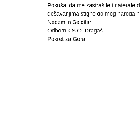
Pokušaj da me zastrašite i naterate 
dešavanjima stigne do mog naroda ne
Nedzmiin Sejdilar
Odbornik S.O. Dragaš
Pokret za Gora