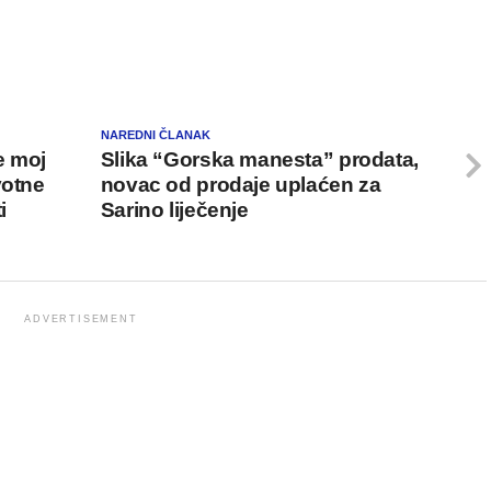
NAREDNI ČLANAK
e moj
Slika “Gorska manesta” prodata,
votne
novac od prodaje uplaćen za
i
Sarino liječenje
ADVERTISEMENT