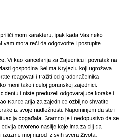
o priliči mom karakteru, ipak kada Vas neko
l vam mora reći da odgovorite i postupite
 Vi kao kancelarija za Zajednicu i povratak na
lasti gospodina Selima Kryjeziu koji ugrožava
ate reagovati i tražiti od gradonačelnika i
o meni tako i celoj goranskoj zajednici.
cidentu i niste preduzeli odgovarajuće korake i
kao Kancelarija za zajednice ozbiljno shvatite
orake iz svoje nadležnosti. Napominjem da ste i
 situacija događala. Sramno je i nedopustivo da se
odvija otvoreno nasilje koje ima za cilj da
 i izuzme moj narod iz svih svera Zivota: