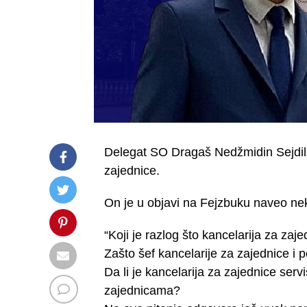
Delegat SO Dragaš Nedžmidin Sejdila
zajednice.
On je u objavi na Fejzbuku naveo nek
“Koji je razlog što kancelarija za zaj
Zašto šef kancelarije za zajednice i p
Da li je kancelarija za zajednice servi
zajednicama?