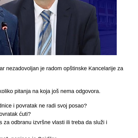
r nezadovoljan je radom opštinske Kancelarije za
oliko pitanja na koja još nema odgovora.
ednice i povratak ne radi svoj posao?
ovratak ćuti?
s za odbranu izvršne vlasti ili treba da služi i