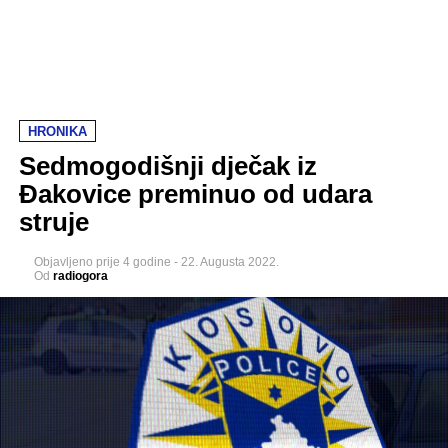
HRONIKA
Sedmogodišnji dječak iz
Đakovice preminuo od udara
struje
Objavljeno
prije 4 godine
-
22. Augusta 2022.
Od
radiogora