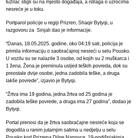
tužilac stigli su na mjesto događaja, a istraga o uzrocima
nesreće je u toku.
Portparol policije u regiji Prizren, Shaqir Bytyqi, u
razgovoru za Sinjali dao je informacije.
“Danas, 18.05.2025. godine, oko 04:19 sati, policija je
primila informaciju o saobraćajnoj nesreći u selu Pousko.
U vozilu su se nalazile 3 osobe, od kojih su 2 muškarca i
1 žena. Žena je preminula usljed teških povreda, dok su
preostale dvije osobe, jedna zadobila teške, a druga
lakše povrede”, izjavio je Bytyqi.
“Žrtva ima 19 godina, jedna žrtva od 25 godina je
zadobila teške povrede, a druga ima 27 godina”, dodao je
Bytyqi.
Portal prenosi da je žrtva saobraćajne nesreće koja se
dogodila u ranim jutarnjim satima u nedjelju u selu
Pousko kod Prizrena Dilge Nanovçe, 19-godišnjakinja,