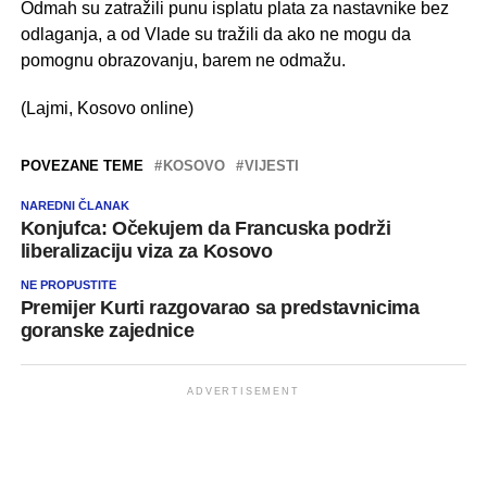
Odmah su zatražili punu isplatu plata za nastavnike bez
odlaganja, a od Vlade su tražili da ako ne mogu da
pomognu obrazovanju, barem ne odmažu.
(Lajmi, Kosovo online)
POVEZANE TEME
KOSOVO
VIJESTI
NAREDNI ČLANAK
Konjufca: Očekujem da Francuska podrži
liberalizaciju viza za Kosovo
NE PROPUSTITE
Premijer Kurti razgovarao sa predstavnicima
goranske zajednice
ADVERTISEMENT