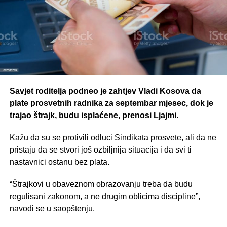
Savjet roditelja podneo je zahtjev Vladi Kosova da
plate prosvetnih radnika za septembar mjesec, dok je
trajao štrajk, budu isplaćene, prenosi Ljajmi.
Kažu da su se protivili odluci Sindikata prosvete, ali da ne
pristaju da se stvori još ozbiljnija situacija i da svi ti
nastavnici ostanu bez plata.
“Štrajkovi u obaveznom obrazovanju treba da budu
regulisani zakonom, a ne drugim oblicima discipline”,
navodi se u saopštenju.