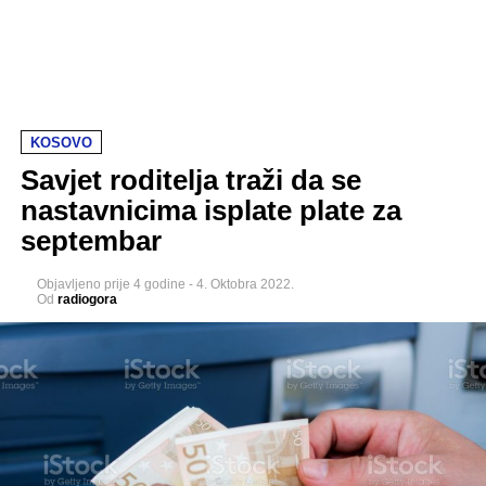
KOSOVO
Savjet roditelja traži da se
nastavnicima isplate plate za
septembar
Objavljeno
prije 4 godine
-
4. Oktobra 2022.
Od
radiogora