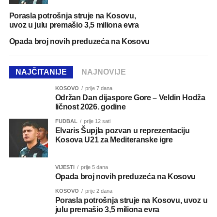
Porasla potrošnja struje na Kosovu,
uvoz u julu premašio 3,5 miliona evra
Opada broj novih preduzeća na Kosovu
NAJČITANIJE
NAJNOVIJE
KOSOVO
prije 7 dana
Održan Dan dijaspore Gore – Veldin Hodža
ličnost 2026. godine
FUDBAL
prije 12 sati
Elvaris Šupjla pozvan u reprezentaciju
Kosova U21 za Mediteranske igre
VIJESTI
prije 5 dana
Opada broj novih preduzeća na Kosovu
KOSOVO
prije 2 dana
Porasla potrošnja struje na Kosovu, uvoz u
julu premašio 3,5 miliona evra