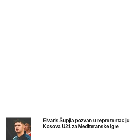
Elvaris Šupjla pozvan u reprezentaciju
Kosova U21 za Mediteranske igre