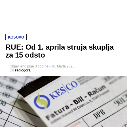
KOSOVO
RUE: Od 1. aprila struja skuplja
za 15 odsto
Objavljeno
prije 3 godine
-
30. Marta 2023.
Od
radiogora