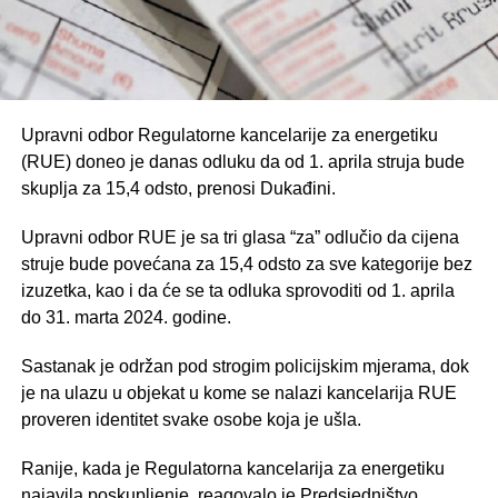
Upravni odbor Regulatorne kancelarije za energetiku
(RUE) doneo je danas odluku da od 1. aprila struja bude
skuplja za 15,4 odsto, prenosi Dukađini.
Upravni odbor RUE je sa tri glasa “za” odlučio da cijena
struje bude povećana za 15,4 odsto za sve kategorije bez
izuzetka, kao i da će se ta odluka sprovoditi od 1. aprila
do 31. marta 2024. godine.
Sastanak je održan pod strogim policijskim mjerama, dok
je na ulazu u objekat u kome se nalazi kancelarija RUE
proveren identitet svake osobe koja je ušla.
Ranije, kada je Regulatorna kancelarija za energetiku
najavila poskupljenje, reagovalo je Predsjedništvo