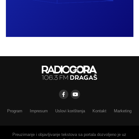
Program
Impresum
Uslovi korištenja
Kontakt
Marketing
Preuzimanje i objavljivanje tekstova sa portala dozvoljeno je uz