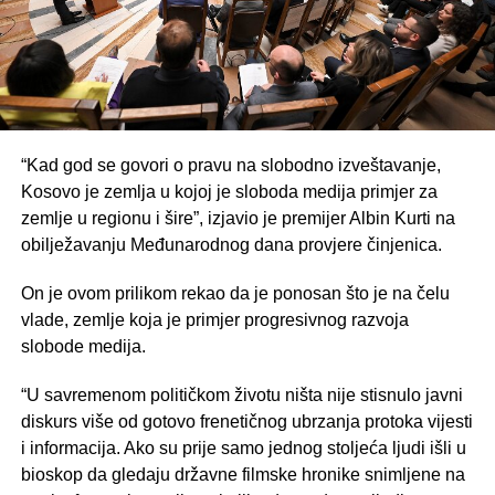
“Kad god se govori o pravu na slobodno izveštavanje,
Kosovo je zemlja u kojoj je sloboda medija primjer za
zemlje u regionu i šire”, izjavio je premijer Albin Kurti na
obilježavanju Međunarodnog dana provjere činjenica.
On je ovom prilikom rekao da je ponosan što je na čelu
vlade, zemlje koja je primjer progresivnog razvoja
slobode medija.
“U savremenom političkom životu ništa nije stisnulo javni
diskurs više od gotovo frenetičnog ubrzanja protoka vijesti
i informacija. Ako su prije samo jednog stoljeća ljudi išli u
bioskop da gledaju državne filmske hronike snimljene na