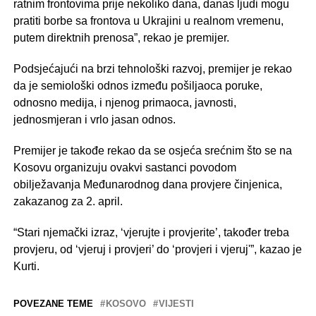
ratnim frontovima prije nekoliko dana, danas ljudi mogu
pratiti borbe sa frontova u Ukrajini u realnom vremenu,
putem direktnih prenosa”, rekao je premijer.
Podsjećajući na brzi tehnološki razvoj, premijer je rekao
da je semiološki odnos između pošiljaoca poruke,
odnosno medija, i njenog primaoca, javnosti,
jednosmjeran i vrlo jasan odnos.
Premijer je takođe rekao da se osjeća srećnim što se na
Kosovu organizuju ovakvi sastanci povodom
obilježavanja Međunarodnog dana provjere činjenica,
zakazanog za 2. april.
“Stari njemački izraz, ‘vjerujte i provjerite’, također treba
provjeru, od ‘vjeruj i provjeri’ do ‘provjeri i vjeruj'”, kazao je
Kurti.
POVEZANE TEME
KOSOVO
VIJESTI