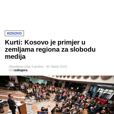
KOSOVO
Kurti: Kosovo je primjer u
zemljama regiona za slobodu
medija
Objavljeno
prije 3 godine
-
30. Marta 2023.
Od
radiogora