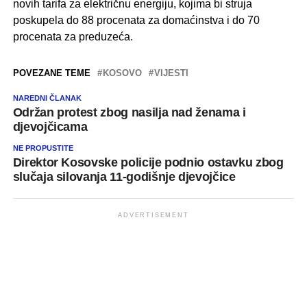
novih tarifa za električnu energiju, kojima bi struja
poskupela do 88 procenata za domaćinstva i do 70
procenata za preduzeća.
POVEZANE TEME
KOSOVO
VIJESTI
NAREDNI ČLANAK
Održan protest zbog nasilja nad ženama i
djevojčicama
NE PROPUSTITE
Direktor Kosovske policije podnio ostavku zbog
slučaja silovanja 11-godišnje djevojčice
ADVERTISEMENT