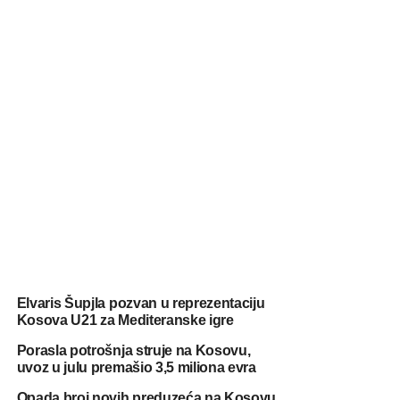
Elvaris Šupjla pozvan u reprezentaciju
Kosova U21 za Mediteranske igre
Porasla potrošnja struje na Kosovu,
uvoz u julu premašio 3,5 miliona evra
Opada broj novih preduzeća na Kosovu