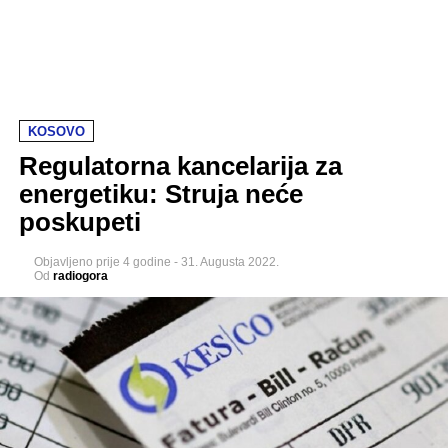
KOSOVO
Regulatorna kancelarija za
energetiku: Struja neće
poskupeti
Objavljeno
prije 4 godine
-
31. Augusta 2022.
Od
radiogora