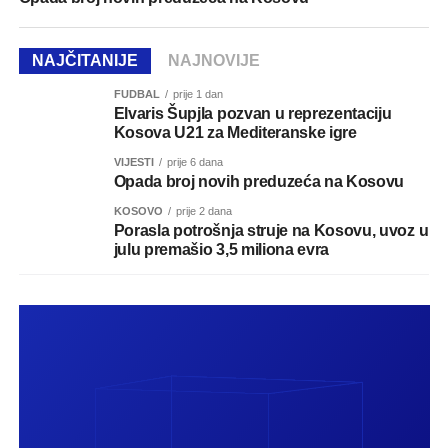
NAJČITANIJE
NAJNOVIJE
FUDBAL
prije 1 dan
Elvaris Šupjla pozvan u reprezentaciju
Kosova U21 za Mediteranske igre
VIJESTI
prije 6 dana
Opada broj novih preduzeća na Kosovu
KOSOVO
prije 2 dana
Porasla potrošnja struje na Kosovu, uvoz u
julu premašio 3,5 miliona evra