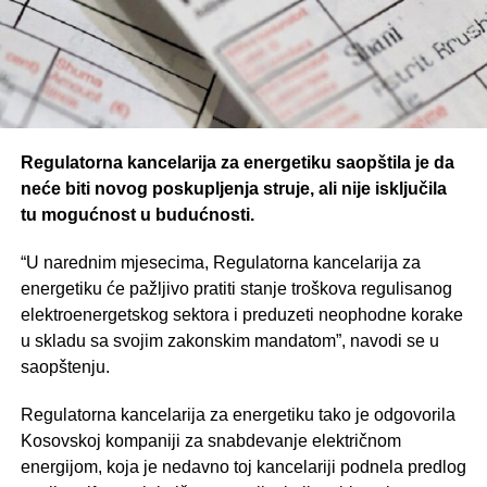
Regulatorna kancelarija za energetiku saopštila je da
neće biti novog poskupljenja struje, ali nije isključila
tu mogućnost u budućnosti.
“U narednim mjesecima, Regulatorna kancelarija za
energetiku će pažljivo pratiti stanje troškova regulisanog
elektroenergetskog sektora i preduzeti neophodne korake
u skladu sa svojim zakonskim mandatom”, navodi se u
saopštenju.
Regulatorna kancelarija za energetiku tako je odgovorila
Kosovskoj kompaniji za snabdevanje električnom
energijom, koja je nedavno toj kancelariji podnela predlog