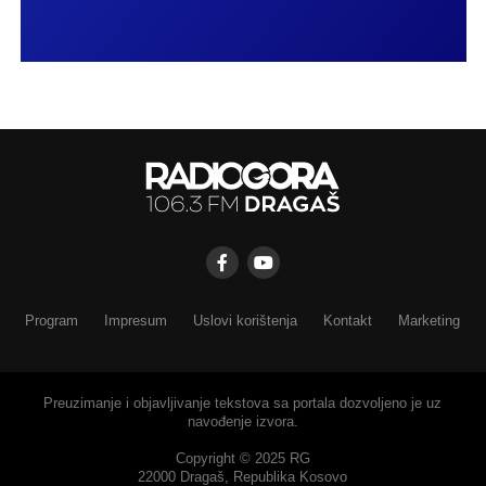
Program
Impresum
Uslovi korištenja
Kontakt
Marketing
Preuzimanje i objavljivanje tekstova sa portala dozvoljeno je uz
navođenje izvora.
Copyright © 2025 RG
22000 Dragaš, Republika Kosovo