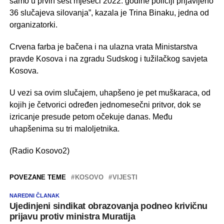
samo u prvih šest mjeseci 2022. godine policiji prijavljeno
36 slučajeva silovanja”, kazala je Trina Binaku, jedna od
organizatorki.
Crvena farba je bačena i na ulazna vrata Ministarstva
pravde Kosova i na zgradu Sudskog i tužilačkog savjeta
Kosova.
U vezi sa ovim slučajem, uhapšeno je pet muškaraca, od
kojih je četvorici određen jednomesečni pritvor, dok se
izricanje presude petom očekuje danas. Među
uhapšenima su tri maloljetnika.
(Radio Kosovo2)
POVEZANE TEME
KOSOVO
VIJESTI
NAREDNI ČLANAK
Ujedinjeni sindikat obrazovanja podneo krivičnu
prijavu protiv ministra Muratija