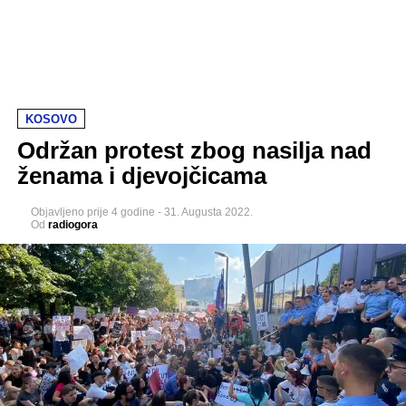
KOSOVO
Održan protest zbog nasilja nad
ženama i djevojčicama
Objavljeno
prije 4 godine
-
31. Augusta 2022.
Od
radiogora