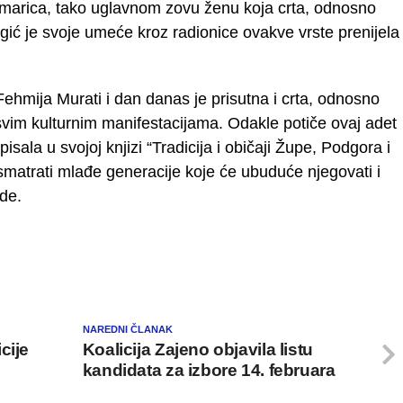
marica, tako uglavnom zovu ženu koja crta, odnosno
agić je svoje umeće kroz radionice ovakve vrste prenijela
ehmija Murati i dan danas je prisutna i crta, odnosno
 svim kulturnim manifestacijama. Odakle potiče ovaj adet
isala u svojoj knjizi “Tradicija i običaji Župe, Podgora i
smatrati mlađe generacije koje će ubuduće njegovati i
de.
NAREDNI ČLANAK
cije
Koalicija Zajeno objavila listu
kandidata za izbore 14. februara