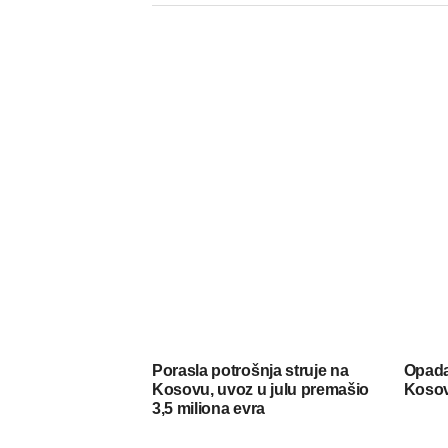
Porasla potrošnja struje na
Opada
Kosovu, uvoz u julu premašio
Koso
3,5 miliona evra