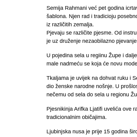
Semija Rahmani već pet godina icrta
šablona. Njen rad i tradicioju poseb
iz različitih zemalja.
Pjevaju se različite pjesme. Od inst
je uz druženje nezaobilazno pjevanj
U pojedina sela u regiinu Župe i dalje
male nadmeću se koja će novu modernu
Tkaljama je uvijek na dohvat ruku i Sen
dio ženske narodne nošnje. U prošlost
nečemu od sela do sela u regionu Žu
Pjesnikinja Arifka Ljatifi uvelića ove
tradicionalnim običajima.
Ljubinjska nusa je prije 15 godina ši