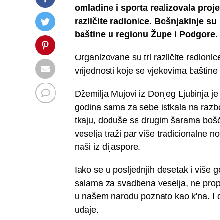
omladine i sporta realizovala proj
različite radionice. Bošnjakinje su
baštine u regionu Župe i Podgore.
Organizovane su tri različite radioni
vrijednosti koje se vjekovima baštine
Džemilja Mujovi iz Donjeg Ljubinja je 
godina sama za sebe istkala na razbo
tkaju, doduše sa drugim šarama bošće
veselja traži par više tradicionalne 
naši iz dijaspore.
Iako se u posljednjih desetak i više
salama za svadbena veselja, ne propuš
u našem narodu poznato kao k'na. I da
udaje.