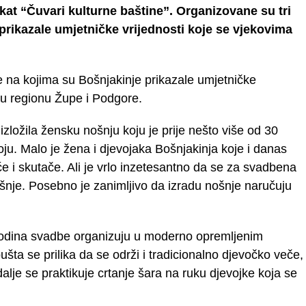
ekat “Čuvari kulturne baštine”. Organizovane su tri
 prikazale umjetničke vrijednosti koje se vjekovima
ce na kojima su Bošnjakinje prikazale umjetničke
 u regionu Župe i Podgore.
izložila žensku nošnju koju je prije nešto više od 30
ju. Malo je žena i djevojaka Bošnjakinja koje i danas
 i skutače. Ali je vrlo inzetesantno da se za svadbena
nošnje. Posebno je zanimljivo da izradu nošnje naručuju
 godina svadbe organizuju u moderno opremljenim
ta se prilika da se održi i tradicionalno djevočko veče,
lje se praktikuje crtanje šara na ruku djevojke koja se