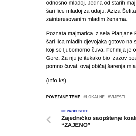
odnosno mladoj. Jedna od starih maj
šari lice mladoj za udaju, Aziza Šefit
zainteresovanim mladim ženama.
Poznata majmarica iz sela Planjane F
šari lica mladih djevojaka gotovo na
koji se ljubomorno čuva, Fehmija je op
Gore. Za nju je itekako bio izazov po
pomno čuvati ovaj običaj šarenja mla
(Info-ks)
POVEZANE TEME
LOKALNE
VIJESTI
NE PROPUSTITE
Zajedničko saopštenje koali
“ZAJENO”