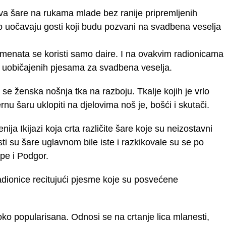
va šare na rukama mlade bez ranije pripremljenih
no uočavaju gosti koji budu pozvani na svadbena veselja
rumenata se koristi samo daire. I na ovakvim radionicama
e uobičajenih pjesama za svadbena veselja.
 se ženska nošnja tka na razboju. Tkalje kojih je vrlo
 šaru uklopiti na djelovima noš je, bošći i skutači.
ija Ikijazi koja crta različite šare koje su neizostavni
i su šare uglavnom bile iste i razkikovale su se po
pe i Podgor.
 radionice recitujući pjesme koje su posvećene
roko popularisana. Odnosi se na crtanje lica mlanesti,