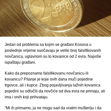
Jedan od problema sa kojim se građani Kosova u
poslednje vrijeme suočavaju je veliki broj falsifikovanih
novčanica, uglavnom su to kovanice od 2 evra. Najviše
ispaštaju građani.
Kako da prepoznamo falsifikovanu novčanicu ili
kovanicu? Pitanje je koje ovih dana muči pojedine
trgovce, ali i kupce. Zbog pojavljivanja lažnih kovanica
pojedini su odlučili da novčiće od dva evra ne primaju, ali
ima i onih koji prihvataju.
“Mi ih primamo, ja ne mogu sad da vratim mušteriju i da