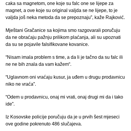
caka sa magnetom, one koje su falc one se lijepe za
magnet, a ove koje su original valjda se ne lijepe, to je
valjda još neka metoda da se prepoznaju”, kaže Rajković.
Mještani Gračanice sa kojima smo razgovarali poručuju
da ne obraćaju pažnju prilikom plaćanja, ali su upoznati
da su se pojavile falsifikovane kovanice.
“Nisam imala problem s time, a da li je tačno da su falc ili
ne ne bih znala da vam kažem“.
“Uglavnom oni vraćaju kusur, ja uđem u drugu prodavnicu
niko ne vraća”.
“Odem u prodavnicu, onaj mi vrati, onaj drugi mi da i tako
ide”.
Iz Kosovske policije poručuju da je u prvih šest mjeseci
ove godine pokrenuto 486 slučajeva.