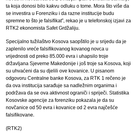
ta koja donosi bilo kakvu odluku o tome. Mora što više da
se investira u Forenziku i da razne institucije budu
spremne to što je falsifikat”, rekao je u telefonskoj izjavi za
RTK2 ekonomista Safet Grdžaliju.
Specijalno tužilaštvo Kosova saopštilo je u srijedu da je
zaplenilo vreće falsifikovanog kovanog novca u
vrijednosti od preko 85.000 evra i uhapsilo troje
državljana Sjeverne Makedonije i još troje sa Kosova, koji
su uhvaćeni da su djelili ove kovanice. U pisanom
odgovoru Centralne banke Kosova, za RTK 1 rečeno je
da ova institucija sarađuje sa nadležnim organima i
podržava da se ova aktivnost ograniči i spriječi. Statistika
Kosovske agencije za forenziku pokazala je da su
novčanice od 50 evra i kovanice od 2 evra najčešće
falsifikovane.
(RTK2)