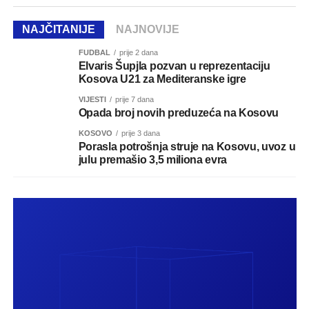
NAJČITANIJE
NAJNOVIJE
FUDBAL
prije 2 dana
Elvaris Šupjla pozvan u reprezentaciju
Kosova U21 za Mediteranske igre
VIJESTI
prije 7 dana
Opada broj novih preduzeća na Kosovu
KOSOVO
prije 3 dana
Porasla potrošnja struje na Kosovu, uvoz u
julu premašio 3,5 miliona evra