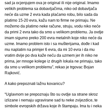
sad ja ocjenjujem ova je original ili nije original. Imamo
velikih problema sa dobavljačima, niko od dobavljača
neće da uzme 2 evra kada plaćamo robu, bilo sada da
platimo 15-20 evra, kažu nam to firme ne primaju. Ne
možemo da platimo neke račune, struju, vodu niko neće
da primi 2 evra tako da smo u velikom problemu. Ja ovdje
imam sigurno preko 200 evra metalnih koje niko neće da
uzme. Imamo problem isto i sa mušterijama, dođe i kad
mu naplatim na primjer 6 evra, da mi 10 evra i da mu
vratim dvije po dva kaže neću da uzmem jer ih niko ne
prima, jer mnoge kolege iz drugih lokala ne primaju, tako
da smo u velikom problemu”, rekao je trgovac Bojan
Rajković.
A kako prepoznati lažnu kovanicu?
“Uglavnom se prepoznaju što su ovdje sa strane skroz
izlizane i nemaju ugravirane sad tu neke zvijezdice, te
simbole evropskih država koje ih štampaju. Ima tu i neka