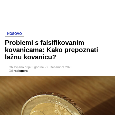
KOSOVO
Problemi s falsifikovanim
kovanicama: Kako prepoznati
lažnu kovanicu?
Objavljeno
prije 3 godine
-
2. Decembra 2023.
Od
radiogora