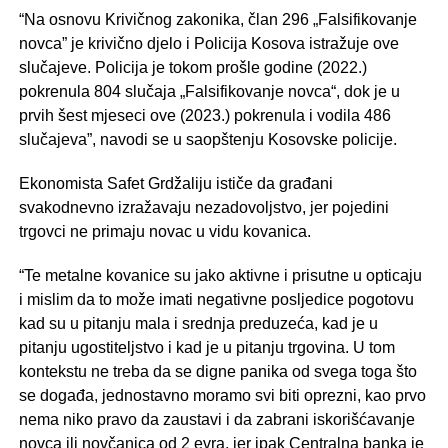
“Na osnovu Krivičnog zakonika, član 296 „Falsifikovanje
novca” je krivično djelo i Policija Kosova istražuje ove
slučajeve. Policija je tokom prošle godine (2022.)
pokrenula 804 slučaja „Falsifikovanje novca“, dok je u
prvih šest mjeseci ove (2023.) pokrenula i vodila 486
slučajeva”, navodi se u saopštenju Kosovske policije.
Ekonomista Safet Grdžaliju ističe da građani
svakodnevno izražavaju nezadovoljstvo, jer pojedini
trgovci ne primaju novac u vidu kovanica.
“Te metalne kovanice su jako aktivne i prisutne u opticaju
i mislim da to može imati negativne posljedice pogotovu
kad su u pitanju mala i srednja preduzeća, kad je u
pitanju ugostiteljstvo i kad je u pitanju trgovina. U tom
kontekstu ne treba da se digne panika od svega toga što
se događa, jednostavno moramo svi biti oprezni, kao prvo
nema niko pravo da zaustavi i da zabrani iskorišćavanje
novca ili novčanica od 2 evra, jer ipak Centralna banka je