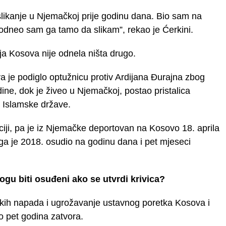
likanje u Njemačkoj prije godinu dana. Bio sam na
 odneo sam ga tamo da slikam”, rekao je Ćerkini.
ja Kosova nije odnela ništa drugo.
a je podiglo optužnicu protiv Ardijana Đurajna zbog
ine, dok je živeo u Njemačkoj, postao pristalica
e Islamske države.
iciji, pa je iz Njemačke deportovan na Kosovo 18. aprila
 ga je 2018. osudio na godinu dana i pet mjeseci
gu biti osuđeni ako se utvrdi krivica?
tičkih napada i ugrožavanje ustavnog poretka Kosova i
o pet godina zatvora.