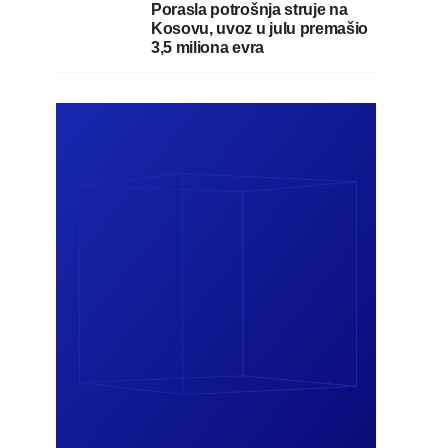
Porasla potrošnja struje na
Kosovu, uvoz u julu premašio
3,5 miliona evra