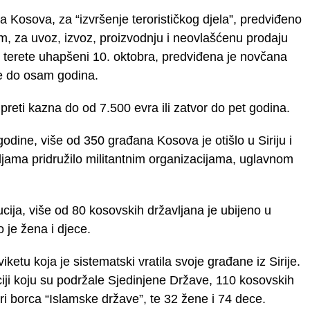
 Kosova, za “izvršenje terorističkog djela”, predviđeno
, za uvoz, izvoz, proizvodnju i neovlašćenu prodaju
đe terete uhapšeni 10. oktobra, predviđena je novčana
ne do osam godina.
reti kazna do od 7.500 evra ili zatvor do pet godina.
dine, više od 350 građana Kosova je otišlo u Siriju i
ljama pridružilo militantnim organizacijama, uglavnom
ija, više od 80 kosovskih državljana je ubijeno u
je žena i djece.
ketu koja je sistematski vratila svoje građane iz Sirije.
ciji koju su podržale Sjedinjene Države, 110 kosovskih
tiri borca “Islamske države”, te 32 žene i 74 dece.