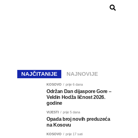
NAJČITANIJE
NAJNOVIJE
KOSOVO
prije 6 dana
Održan Dan dijaspore Gore –
Veldin Hodža ličnost 2026.
godine
VIJESTI
prije 5 dana
Opada broj novih preduzeća
na Kosovu
KOSOVO
prije 17 sati