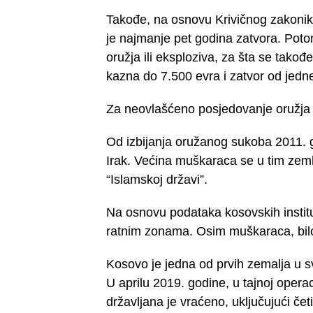
Takođe, na osnovu Krivičnog zakonika
je najmanje pet godina zatvora. Potom
oružja ili eksploziva, za šta se tako
kazna do 7.500 evra i zatvor od jed
Za neovlašćeno posjedovanje oružja p
Od izbijanja oružanog sukoba 2011. go
Irak. Većina muškaraca se u tim zem
“Islamskoj državi”.
Na osnovu podataka kosovskih instituc
ratnim zonama. Osim muškaraca, bilo 
Kosovo je jedna od prvih zemalja u svi
U aprilu 2019. godine, u tajnoj opera
državljana je vraćeno, uključujući če