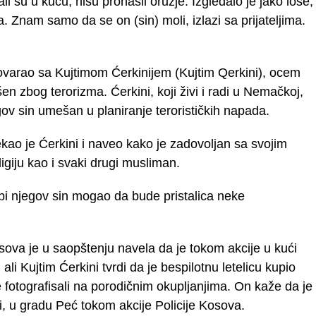
li su u kuću, nisu pronašli oružje. Izgledalo je jako loše,
 Znam samo da se on (sin) moli, izlazi sa prijateljima.
ovarao sa Kujtimom Ćerkinijem (Kujtim Qerkini), ocem
en zbog terorizma. Ćerkini, koji živi i radi u Nemačkoj,
v sin umešan u planiranje terorističkih napada.
kao je Ćerkini i naveo kako je zadovoljan sa svojim
igiju kao i svaki drugi musliman.
bi njegov sin mogao da bude pristalica neke
sova je u saopštenju navela da je tokom akcije u kući
i Kujtim Ćerkini tvrdi da je bespilotnu letelicu kupio
 fotografisali na porodičnim okupljanjima. On kaže da je
i, u gradu Peć tokom akcije Policije Kosova.