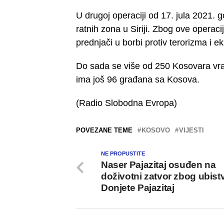
U drugoj operaciji od 17. jula 2021. g
ratnih zona u Siriji. Zbog ove opera
prednjači u borbi protiv terorizma i 
Do sada se više od 250 Kosovara vratilo
ima još 96 građana sa Kosova.
(Radio Slobodna Evropa)
POVEZANE TEME
KOSOVO
VIJESTI
NE PROPUSTITE
Naser Pajazitaj osuđen na
doživotni zatvor zbog ubist
Donjete Pajazitaj