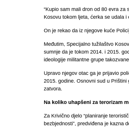
“Kupio sam mali dron od 80 evra za s
Kosovu tokom ljeta, ćerka se udala i
On je rekao da iz njegove kuće Polici
Međutim, Specijalno tužilaštvo Kosov
sumnje da je tokom 2014. i 2015. god
ideologije militantne grupe takozvan
Upravo njegov otac ga je prijavio pol
2015. godine. Osnovni sud u Prištini
zatvora.
Na koliko uhapšeni za terorizam mo
Za Krivično djelo “planiranje teroris
bezbjednosti”, predviđena je kazna d