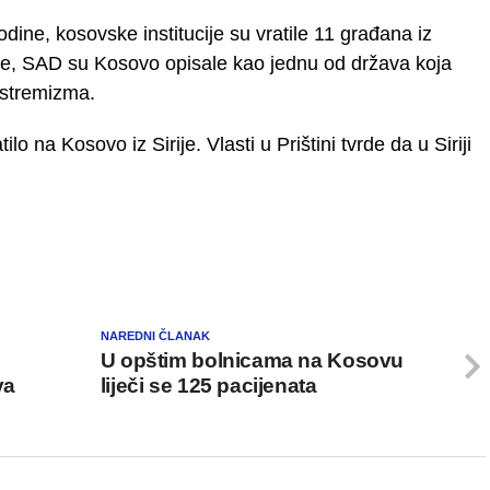
odine, kosovske institucije su vratile 11 građana iz
cije, SAD su Kosovo opisale kao jednu od država koja
ekstremizma.
 na Kosovo iz Sirije. Vlasti u Prištini tvrde da u Siriji
NAREDNI ČLANAK
U opštim bolnicama na Kosovu
va
liječi se 125 pacijenata