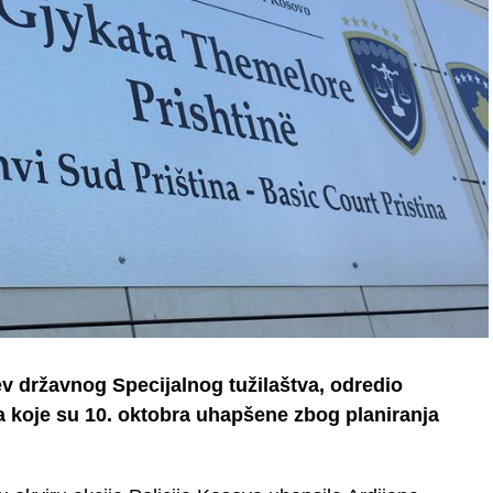
jev državnog Specijalnog tužilaštva, odredio
a koje su 10. oktobra uhapšene zbog planiranja