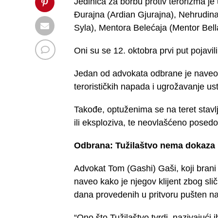
Jedinica za borbu protiv terorizma je 
Đurajna (Ardian Gjurajna), Nehrudin
Syla), Mentora Belećaja (Mentor Bell
Oni su se 12. oktobra prvi put pojavil
Jedan od advokata odbrane je naveo
terorističkih napada i ugrožavanje u
Takođe, optuženima se na teret stavlj
ili eksploziva, te neovlašćeno posedo
Odbrana: Tužilaštvo nema dokaza
Advokat Tom (Gashi) Gaši, koji brani
naveo kako je njegov klijent zbog slič
dana provedenih u pritvoru pušten n
“Ono što Tužilaštvo tvrdi, nazivajući 