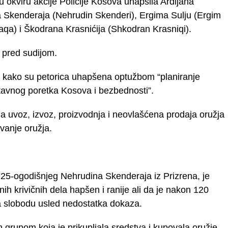
u okviru akcije Policije Kosova uhapsila Ardijana
a Skenderaja (Nehrudin Skenderi), Ergima Sulju (Ergim
aqa) i Škodrana Krasnićija (Shkodran Krasniqi).
i pred sudijom.
 kako su petorica uhapšena optužbom “planiranje
stavnog poretka Kosova i bezbednosti”.
a uvoz, izvoz, proizvodnja i neovlašćena prodaja oružja
vanje oružja.
 25-ogodišnjeg Nehrudina Skenderaja iz Prizrena, je
nih krivičnih dela hapšen i ranije ali da je nakon 120
a slobodu usled nedostatka dokaza.
ih grupom koja je prikupljala sredstva i kupovala oružje –