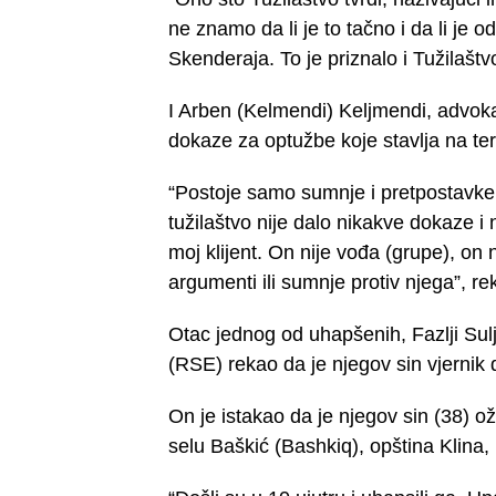
ne znamo da li je to tačno i da li je 
Skenderaja. To je priznalo i Tužilaštv
I Arben (Kelmendi) Keljmendi, advokat
dokaze za optužbe koje stavlja na ter
“Postoje samo sumnje i pretpostavke,
tužilaštvo nije dalo nikakve dokaze i
moj klijent. On nije vođa (grupe), on n
argumenti ili sumnje protiv njega”, re
Otac jednog od uhapšenih, Fazlji Sulj
(RSE) rekao da je njegov sin vjernik d
On je istakao da je njegov sin (38) o
selu Baškić (Bashkiq), opština Klina,