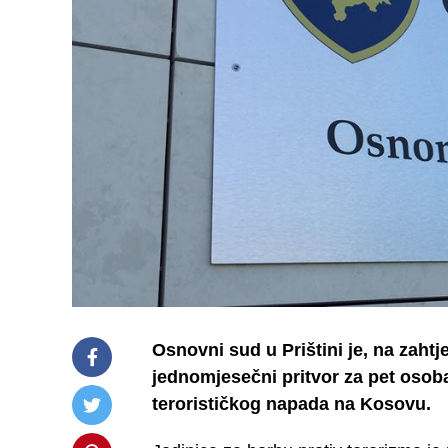
Osnovni sud u Prištini je, na zaht
jednomjesečni pritvor za pet osob
terorističkog napada na Kosovu.