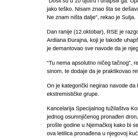
“Došli su u 10 ujutru i uhapsili ga. Upa
jako teško. Nisam znao šta se dešava.
Ne znam ništa dalje”, rekao je Sulja.
Dan ranije (12.oktobar), RSE je razg
Ardiana Đurajna, koji je takođe uhapš
je demantovao sve navode da je njego
“Tu nema apsolutno ničeg tačnog”, re
sinom, te dodaje da je praktikovao rel
On je kategorički negirao navode da 
ekstremističke grupe.
Kancelarija Specijalnog tužilaštva Ko
jednog osumnjičenog pronađen dron, al
prošle godine u Njemačkoj kako bi se
ova letilica pronađena u njegovoj kuć