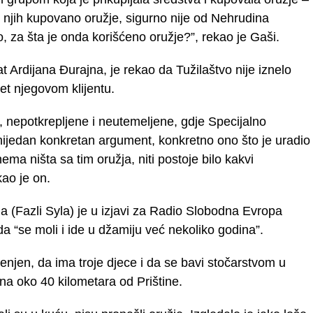
od njih kupovano oružje, sigurno nije od Nehrudina
o, za šta je onda korišćeno oružje?”, rekao je Gaši.
 Ardijana Đurajna, je rekao da Tužilaštvo nije iznelo
et njegovom klijentu.
 nepotkrepljene i neutemeljene, gdje Specijalno
 nijedan konkretan argument, konkretno ono što je uradio
ema ništa sa tim oružja, niti postoje bilo kakvi
kao je on.
a (Fazli Syla) je u izjavi za Radio Slobodna Evropa
a “se moli i ide u džamiju već nekoliko godina”.
ženjen, da ima troje djece i da se bavi stočarstvom u
 na oko 40 kilometara od Prištine.