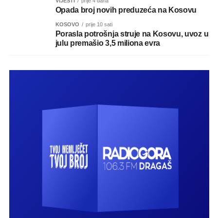
VIJESTI
prije 4 dana
Opada broj novih preduzeća na Kosovu
KOSOVO
prije 10 sati
Porasla potrošnja struje na Kosovu, uvoz u
julu premašio 3,5 miliona evra