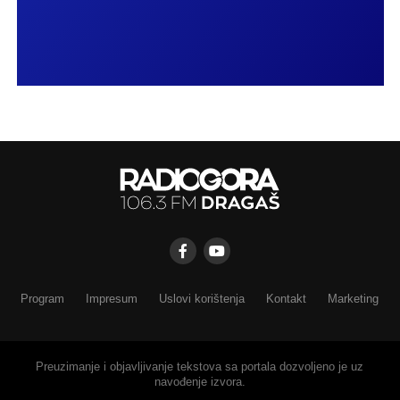
Program
Impresum
Uslovi korištenja
Kontakt
Marketing
Preuzimanje i objavljivanje tekstova sa portala dozvoljeno je uz
navođenje izvora.