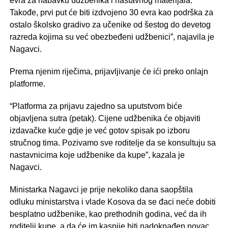
evra za nabavku udžbenika i nastavnog materijala.
Takođe, prvi put će biti izdvojeno 30 evra kao podrška za
ostalo školsko gradivo za učenike od šestog do devetog
razreda kojima su već obezbeđeni udžbenici”, najavila je
Nagavci.
Prema njenim riječima, prijavljivanje će ići preko onlajn
platforme.
“Platforma za prijavu zajedno sa uputstvom biće
objavljena sutra (petak). Cijene udžbenika će objaviti
izdavačke kuće gdje je već gotov spisak po izboru
stručnog tima. Pozivamo sve roditelje da se konsultuju sa
nastavnicima koje udžbenike da kupe”, kazala je
Nagavci.
Ministarka Nagavci je prije nekoliko dana saopštila
odluku ministarstva i vlade Kosova da se đaci neće dobiti
besplatno udžbenike, kao prethodnih godina, već da ih
roditelji kupe, a da će im kasnije biti nadoknađen novac.