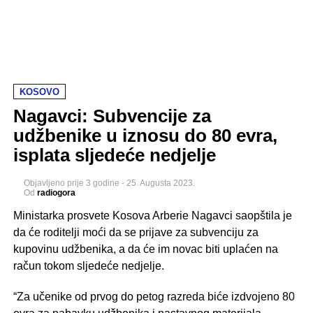
KOSOVO
Nagavci: Subvencije za
udžbenike u iznosu do 80 evra,
isplata sljedeće nedjelje
Objavljeno
prije 3 godine
-
25. Augusta 2023.
Od
radiogora
Ministarka prosvete Kosova Arberie Nagavci saopštila je
da će roditelji moći da se prijave za subvenciju za
kupovinu udžbenika, a da će im novac biti uplaćen na
račun tokom sljedeće nedjelje.
“Za učenike od prvog do petog razreda biće izdvojeno 80