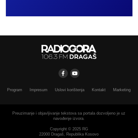
Program
Impresum
Uslovi korištenja
Kontakt
Marketing
Preuzimanje i objavljivanje tekstova sa portala dozvoljeno je uz
navođenje izvora.
Copyright © 2025 RG
22000 Dragaš, Republika Kosovo