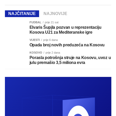
NAJČITANIJE
NAJNOVIJE
FUDBAL
prije 21 sat
Elvaris Šupjla pozvan u reprezentaciju
Kosova U21 za Mediteranske igre
VIJESTI
prije 6 dana
Opada broj novih preduzeća na Kosovu
KOSOVO
prije 2 dana
Porasla potrošnja struje na Kosovu, uvoz u
julu premašio 3,5 miliona evra