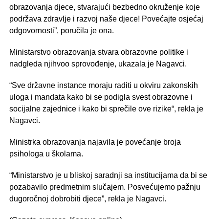
obrazovanja djece, stvarajući bezbedno okruženje koje
podržava zdravlje i razvoj naše djece! Povećajte osjećaj
odgovornosti”, poručila je ona.
Ministarstvo obrazovanja stvara obrazovne politike i
nadgleda njihvoo sprovođenje, ukazala je Nagavci.
“Sve državne instance moraju raditi u okviru zakonskih
uloga i mandata kako bi se podigla svest obrazovne i
socijalne zajednice i kako bi sprečile ove rizike“, rekla je
Nagavci.
Ministrka obrazovanja najavila je povećanje broja
psihologa u školama.
“Ministarstvo je u bliskoj saradnji sa institucijama da bi se
pozabavilo predmetnim slučajem. Posvećujemo pažnju
dugoročnoj dobrobiti djece”, rekla je Nagavci.