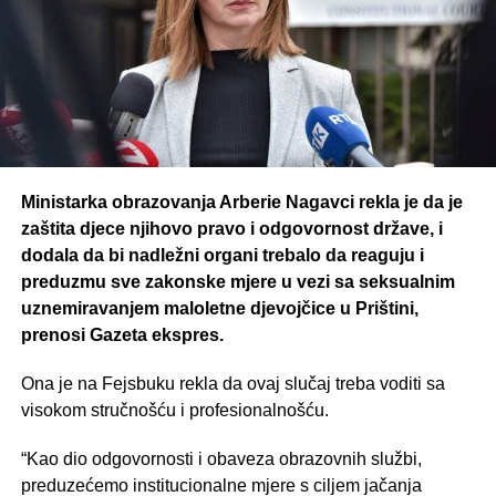
Ministarka obrazovanja Arberie Nagavci rekla je da je
zaštita djece njihovo pravo i odgovornost države, i
dodala da bi nadležni organi trebalo da reaguju i
preduzmu sve zakonske mjere u vezi sa seksualnim
uznemiravanjem maloletne djevojčice u Prištini,
prenosi Gazeta ekspres.
Ona je na Fejsbuku rekla da ovaj slučaj treba voditi sa
visokom stručnošću i profesionalnošću.
“Kao dio odgovornosti i obaveza obrazovnih službi,
preduzećemo institucionalne mjere s ciljem jačanja