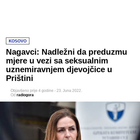
KOSOVO
Nagavci: Nadležni da preduzmu
mjere u vezi sa seksualnim
uznemiravnjem djevojčice u
Prištini
Objavljeno
prije 4 godine
-
23. Juna 2022.
Od
radiogora