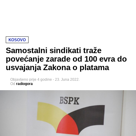
KOSOVO
Samostalni sindikati traže
povećanje zarade od 100 evra do
usvajanja Zakona o platama
Objavljeno
prije 4 godine
-
23. Juna 2022.
Od
radiogora