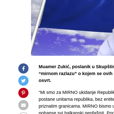
Muamer Zukić, poslanik u Skupštin
“mirnom razlazu” o kojem se ovih
osvrt.
“Mi smo za MIRNO ukidanje Republi
postane unitarna republika, bez entit
priznatim granicama. MIRNO bismo us
pohapse svi balkanski neofašisti. P