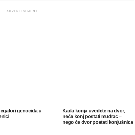
ADVERTISEMENT
negatori genocida u
Kada konja uvedete na dvor,
enici
neće konj postati mudrac –
nego će dvor postati konjušnica