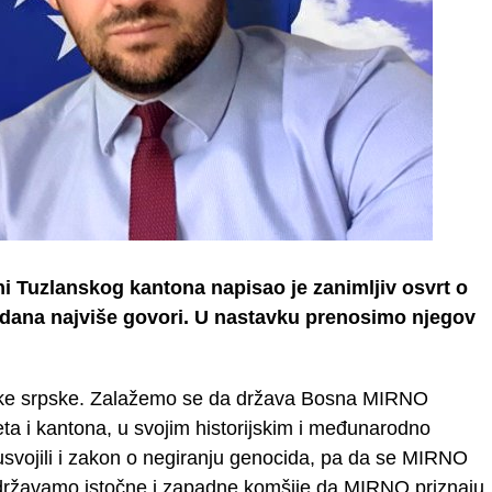
i Tuzlanskog kantona napisao je zanimljiv osvrt o
 dana najviše govori. U nastavku prenosimo njegov
ke srpske. Zalažemo se da država Bosna MIRNO
eta i kantona, u svojim historijskim i međunarodno
vojili i zakon o negiranju genocida, pa da se MIRNO
održavamo istočne i zapadne komšije da MIRNO priznaju