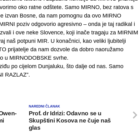
vorimo oko ratne odštete. Samo MIRNO, bez ratova s
atelje izvan Bosne, da nam pomognu da ovo MIRNO
MIRNI poziv odgovorio agresivno – onda je taj radikal i
vali i ove neke Slovence, koji inače tragaju za MIRNIM
j naš potpuni MIR. U konačnici, kao veliki ljubitelji
TO prijatelje da nam dozvole da dobro naoružamo
učivo u MIRNODOBSKE svrhe.
đu po cijelom Dunjaluku, što dalje od nas. Samo
RNI RAZLAZ”.
NAREDNI ČLANAK
 ‘Owen-
Prof. dr Idrizi: Odavno se u
mi
Skupštini Kosova ne čuje naš
glas