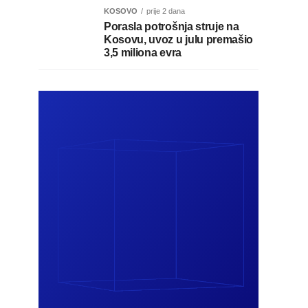
KOSOVO
prije 2 dana
Porasla potrošnja struje na
Kosovu, uvoz u julu premašio
3,5 miliona evra