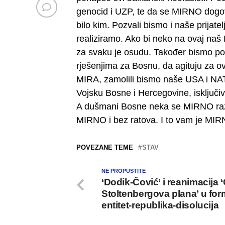
genocid i UZP, te da se MIRNO dogo
bilo kim. Pozvali bismo i naše prij
realiziramo. Ako bi neko na ovaj naš 
za svaku je osudu. Također bismo poz
rješenjima za Bosnu, da agituju za ova
MIRA, zamolili bismo naše USA i NA
Vojsku Bosne i Hercegovine, isklj
A dušmani Bosne neka se MIRNO razi
MIRNO i bez ratova. I to vam je MI
POVEZANE TEME
STAV
NE PROPUSTITE
‘Dodik-Čović’ i reanimacija
Stoltenbergova plana’ u for
entitet-republika-disolucija