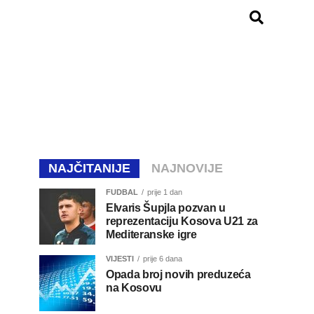
NAJČITANIJE
NAJNOVIJE
FUDBAL
prije 1 dan
Elvaris Šupjla pozvan u
reprezentaciju Kosova U21 za
Mediteranske igre
VIJESTI
prije 6 dana
Opada broj novih preduzeća
na Kosovu