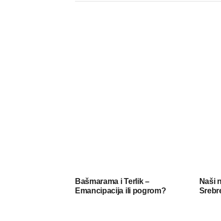
Bašmarama i Terlik –
Naši 
Emancipacija ili pogrom?
Srebr