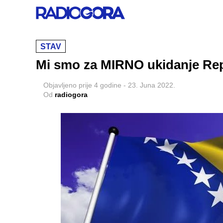
STAV
Mi smo za MIRNO ukidanje Rep
Objavljeno
prije 4 godine
-
23. Juna 2022.
Od
radiogora