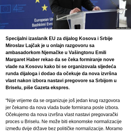
Specijalni izaslanik EU za dijalog Kosova i Srbije
Miroslav Lajčak je u onlajn razgovoru sa
ambasadorkom Njemačke u Vašingtonu Emili
Margaret Haber rekao da se čeka formiranje nove
vlade na Kosovu kako bi se organizovala sljedeća
runda dijaloga i dodao da očekuje da nova izvršna
vlast nakon izbora nastavi pregovore sa Srbijom u
Briselu, piše Gazeta ekspres.
“Nije vrijeme da se organizuje još jedan krug razgovora
jer čekamo da nova vlada bude formirana posle izbora.
Očekujemo da nova izvršna vlast nastavi pregovarački
proces u Briselu. Ne može biti ekonomske normalizacije
između dvije države bez političke normalizacije. Moramo