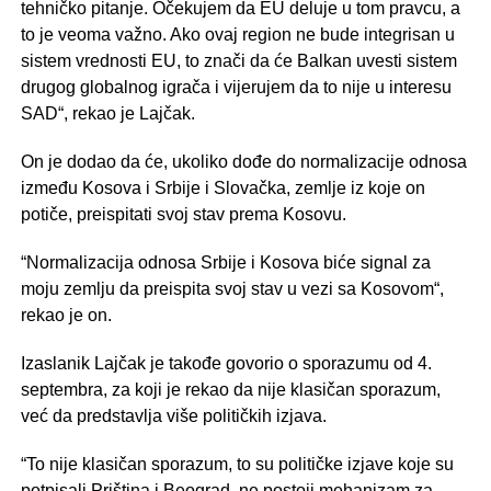
tehničko pitanje. Očekujem da EU deluje u tom pravcu, a
to je veoma važno. Ako ovaj region ne bude integrisan u
sistem vrednosti EU, to znači da će Balkan uvesti sistem
drugog globalnog igrača i vijerujem da to nije u interesu
SAD“, rekao je Lajčak.
On je dodao da će, ukoliko dođe do normalizacije odnosa
između Kosova i Srbije i Slovačka, zemlje iz koje on
potiče, preispitati svoj stav prema Kosovu.
“Normalizacija odnosa Srbije i Kosova biće signal za
moju zemlju da preispita svoj stav u vezi sa Kosovom“,
rekao je on.
Izaslanik Lajčak je takođe govorio o sporazumu od 4.
septembra, za koji je rekao da nije klasičan sporazum,
već da predstavlja više političkih izjava.
“To nije klasičan sporazum, to su političke izjave koje su
potpisali Priština i Beograd, ne postoji mehanizam za