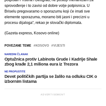
sprovođenje i to zavisi od dobre volje potpisnica. U
Briselu pregovaramo o sporazumu koji će imati sve
elemente sporazuma, moramo biti jasni i precizni u
procesu dijaloga“, rekao je slovački diplomata.
(Gazeta express, Kosovo online)
POVEZANE TEME
KOSOVO
VIJESTI
NAREDNI ČLANAK
Optužnica protiv Labinota Grude i Kadrije Shale
zbog krađe 2,1 miliona eura iz Trezora
NE PROPUSTITE
Devet političkih partija se žalilo na odluku CIK o
izbornim listama
ADVERTISEMENT