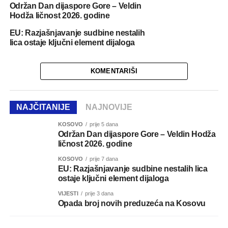
Održan Dan dijaspore Gore – Veldin
Hodža ličnost 2026. godine
EU: Razjašnjavanje sudbine nestalih
lica ostaje ključni element dijaloga
KOMENTARIŠI
NAJČITANIJE
NAJNOVIJE
KOSOVO
prije 5 dana
Održan Dan dijaspore Gore – Veldin Hodža
ličnost 2026. godine
KOSOVO
prije 7 dana
EU: Razjašnjavanje sudbine nestalih lica
ostaje ključni element dijaloga
VIJESTI
prije 3 dana
Opada broj novih preduzeća na Kosovu