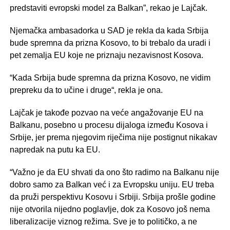
predstaviti evropski model za Balkan”, rekao je Lajčak.
Njemačka ambasadorka u SAD je rekla da kada Srbija
bude spremna da prizna Kosovo, to bi trebalo da uradi i
pet zemalja EU koje ne priznaju nezavisnost Kosova.
“Kada Srbija bude spremna da prizna Kosovo, ne vidim
prepreku da to učine i druge“, rekla je ona.
Lajčak je takođe pozvao na veće angažovanje EU na
Balkanu, posebno u procesu dijaloga između Kosova i
Srbije, jer prema njegovim riječima nije postignut nikakav
napredak na putu ka EU.
“Važno je da EU shvati da ono što radimo na Balkanu nije
dobro samo za Balkan već i za Evropsku uniju. EU treba
da pruži perspektivu Kosovu i Srbiji. Srbija prošle godine
nije otvorila nijedno poglavlje, dok za Kosovo još nema
liberalizacije viznog režima. Sve je to političko, a ne