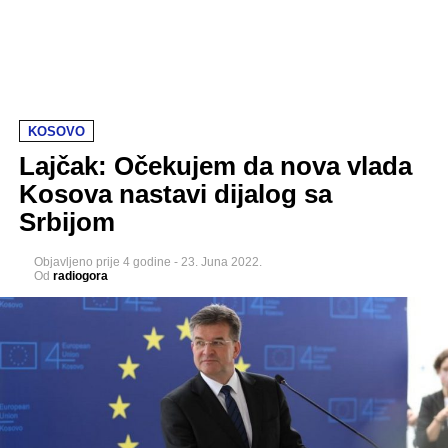
KOSOVO
Lajčak: Očekujem da nova vlada
Kosova nastavi dijalog sa
Srbijom
Objavljeno
prije 4 godine
-
23. Juna 2022.
Od
radiogora