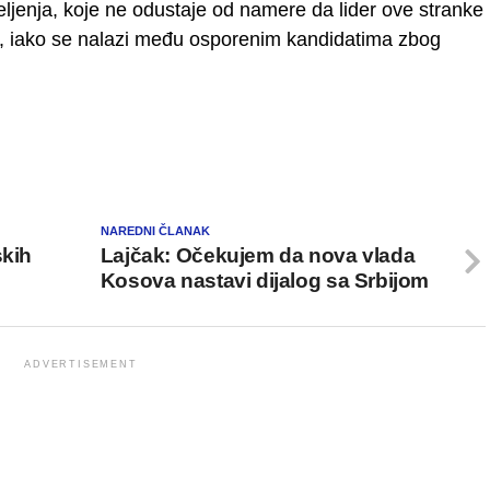
eljenja, koje ne odustaje od namere da lider ove stranke
ste, iako se nalazi među osporenim kandidatima zbog
NAREDNI ČLANAK
skih
Lajčak: Očekujem da nova vlada
Kosova nastavi dijalog sa Srbijom
ADVERTISEMENT