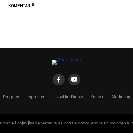
KOMENTARIŠI
Program
Impresum
Uslovi korištenja
Kontakt
Marketing
imanje i objavljivanje tekstova sa portala dozvoljeno je uz navođenje i