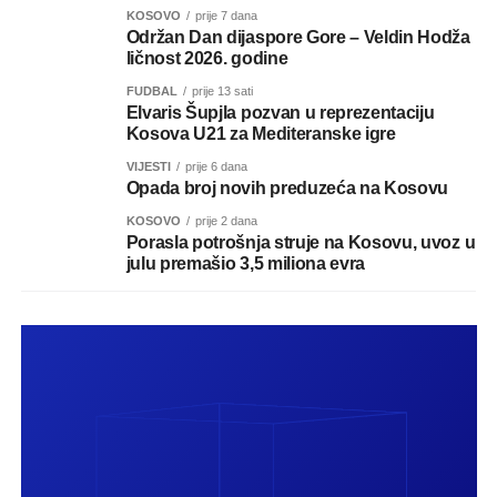
KOSOVO
prije 7 dana
Održan Dan dijaspore Gore – Veldin Hodža
ličnost 2026. godine
FUDBAL
prije 13 sati
Elvaris Šupjla pozvan u reprezentaciju
Kosova U21 za Mediteranske igre
VIJESTI
prije 6 dana
Opada broj novih preduzeća na Kosovu
KOSOVO
prije 2 dana
Porasla potrošnja struje na Kosovu, uvoz u
julu premašio 3,5 miliona evra