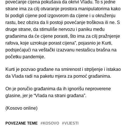
povećanje cijena pokušava da okrivi Vladu. To s jedne
strane ima za cilj otvaranje prostora manipulatorima kako
bi podigli cijene pod izgovorom da cijene i u okruženju
rastu, bez obzira da li postoji povećanje troškova ili ne. S
druge strane, da stimuliše nervozu i paniku među
građanima da će cijene porasti, što ima za cilj pražnjenje
rafova, koje uzrokuje porast cijena”, pojasnio je Kurti,
podsjećajući na veštački izazvanu nestašicu brašna na
početku pandemije.
Kurti je pozvao građane na smirenost i strpljenje i istakao
da Vlada radi na paketu mjera za pomoć građanima.
On je poručio građanima da ih ignorišu neproverene
glasine, jer je “Vlada na strani građana”.
(Kosovo online)
POVEZANE TEME
KOSOVO
VIJESTI