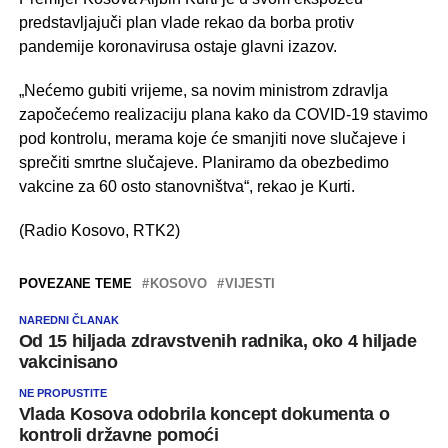
predstavljajuči plan vlade rekao da borba protiv
pandemije koronavirusa ostaje glavni izazov.
„Nećemo gubiti vrijeme, sa novim ministrom zdravlja
započećemo realizaciju plana kako da COVID-19 stavimo
pod kontrolu, merama koje će smanjiti nove slučajeve i
sprečiti smrtne slučajeve. Planiramo da obezbedimo
vakcine za 60 osto stanovništva“, rekao je Kurti.
(Radio Kosovo, RTK2)
POVEZANE TEME
KOSOVO
VIJESTI
NAREDNI ČLANAK
Od 15 hiljada zdravstvenih radnika, oko 4 hiljade
vakcinisano
NE PROPUSTITE
Vlada Kosova odobrila koncept dokumenta o
kontroli državne pomoći