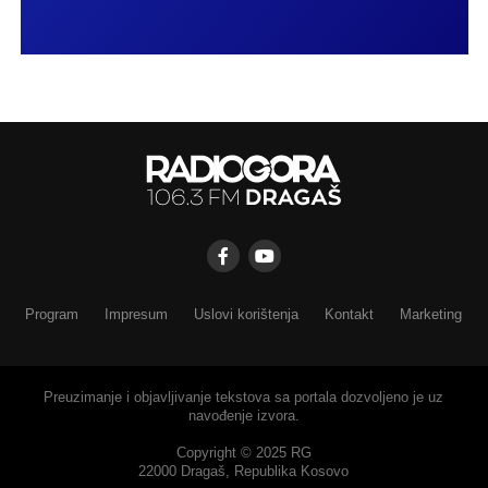
Program
Impresum
Uslovi korištenja
Kontakt
Marketing
Preuzimanje i objavljivanje tekstova sa portala dozvoljeno je uz
navođenje izvora.
Copyright © 2025 RG
22000 Dragaš, Republika Kosovo