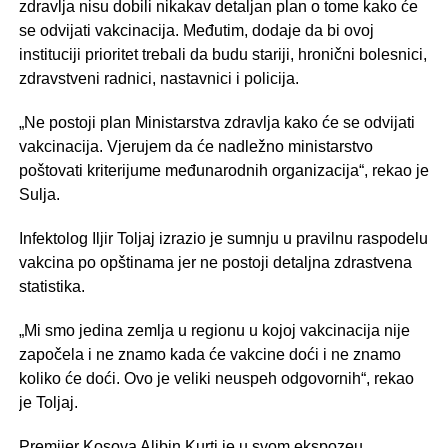
zdravlja nisu dobili nikakav detaljan plan o tome kako će
se odvijati vakcinacija. Međutim, dodaje da bi ovoj
instituciji prioritet trebali da budu stariji, hronični bolesnici,
zdravstveni radnici, nastavnici i policija.
„Ne postoji plan Ministarstva zdravlja kako će se odvijati
vakcinacija. Vjerujem da će nadležno ministarstvo
poštovati kriterijume međunarodnih organizacija“, rekao je
Sulja.
Infektolog Iljir Toljaj izrazio je sumnju u pravilnu raspodelu
vakcina po opštinama jer ne postoji detaljna zdrastvena
statistika.
„Mi smo jedina zemlja u regionu u kojoj vakcinacija nije
započela i ne znamo kada će vakcine doći i ne znamo
koliko će doći. Ovo je veliki neuspeh odgovornih“, rekao
je Toljaj.
Premijer Kosova Aljbin Kurti je u svom ekspozeu