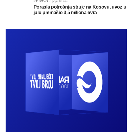
KOSOVO
prije 18 sati
Porasla potrošnja struje na Kosovu, uvoz u
julu premašio 3,5 miliona evra