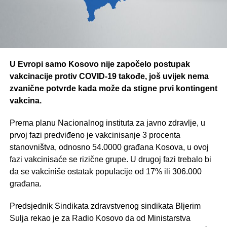
U Evropi samo Kosovo nije započelo postupak
vakcinacije protiv COVID-19 takođe, još uvijek nema
zvanične potvrde kada može da stigne prvi kontingent
vakcina.
Prema planu Nacionalnog instituta za javno zdravlje, u
prvoj fazi predviđeno je vakcinisanje 3 procenta
stanovništva, odnosno 54.0000 građana Kosova, u ovoj
fazi vakcinisaće se rizične grupe. U drugoj fazi trebalo bi
da se vakciniše ostatak populacije od 17% ili 306.000
građana.
Predsjednik Sindikata zdravstvenog sindikata Bljerim
Sulja rekao je za Radio Kosovo da od Ministarstva