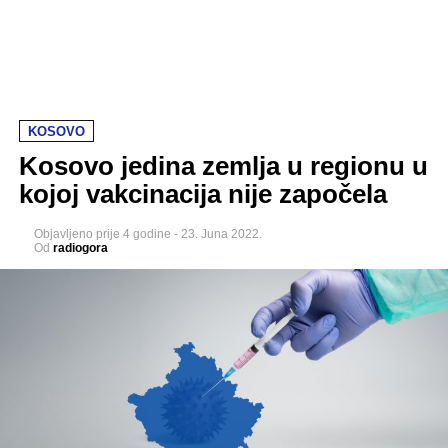
KOSOVO
Kosovo jedina zemlja u regionu u
kojoj vakcinacija nije započela
Objavljeno
prije 4 godine
-
23. Juna 2022.
Od
radiogora