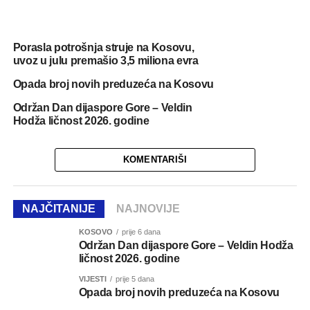
Porasla potrošnja struje na Kosovu,
uvoz u julu premašio 3,5 miliona evra
Opada broj novih preduzeća na Kosovu
Održan Dan dijaspore Gore – Veldin
Hodža ličnost 2026. godine
KOMENTARIŠI
NAJČITANIJE
NAJNOVIJE
KOSOVO
prije 6 dana
Održan Dan dijaspore Gore – Veldin Hodža
ličnost 2026. godine
VIJESTI
prije 5 dana
Opada broj novih preduzeća na Kosovu