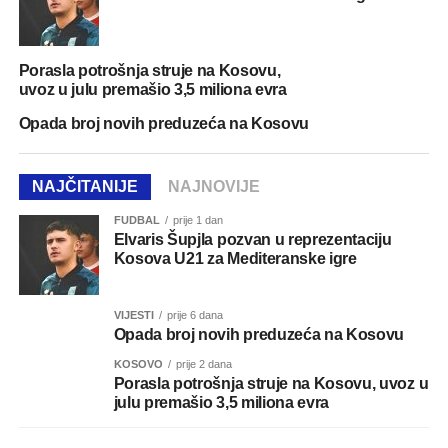
Porasla potrošnja struje na Kosovu,
uvoz u julu premašio 3,5 miliona evra
Opada broj novih preduzeća na Kosovu
NAJČITANIJE
NAJNOVIJE
FUDBAL
prije 1 dan
Elvaris Šupjla pozvan u reprezentaciju
Kosova U21 za Mediteranske igre
VIJESTI
prije 6 dana
Opada broj novih preduzeća na Kosovu
KOSOVO
prije 2 dana
Porasla potrošnja struje na Kosovu, uvoz u
julu premašio 3,5 miliona evra