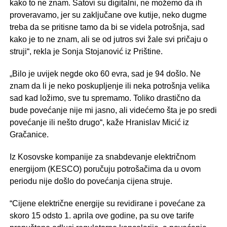
kako to ne znam. Satovi su digitalni, ne možemo da ih
proveravamo, jer su zaključane ove kutije, neko dugme
treba da se pritisne tamo da bi se videla potrošnja, sad
kako je to ne znam, ali se od jutros svi žale svi pričaju o
struji“, rekla je Sonja Stojanović iz Prištine.
„Bilo je uvijek negde oko 60 evra, sad je 94 došlo. Ne
znam da li je neko poskupljenje ili neka potrošnja velika
sad kad ložimo, sve tu spremamo. Toliko drastično da
bude povećanje nije mi jasno, ali videćemo šta je po sredi
povećanje ili nešto drugo“, kaže Hranislav Micić iz
Gračanice.
Iz Kosovske kompanije za snabdevanje električnom
energijom (KESCO) poručuju potrošačima da u ovom
periodu nije došlo do povećanja cijena struje.
“Cijene električne energije su revidirane i povećane za
skoro 15 odsto 1. aprila ove godine, pa su ove tarife