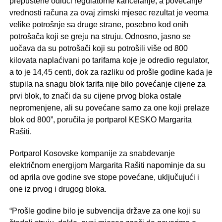
prepuštene odluci regulatorne kancelarije, a povećanje
vrednosti računa za ovaj zimski mjesec rezultat je veoma
velike potrošnje sa druge strane, posebno kod onih
potrošača koji se greju na struju. Odnosno, jasno se
uočava da su potrošači koji su potrošili više od 800
kilovata naplaćivani po tarifama koje je odredio regulator,
a to je 14,45 centi, dok za razliku od prošle godine kada je
stupila na snagu blok tarifa nije bilo povećanje cijene za
prvi blok, to znači da su cijene prvog bloka ostale
nepromenjene, ali su povećane samo za one koji prelaze
blok od 800”, poručila je portparol KESKO Margarita
Rašiti.
Portparol Kosovske kompanije za snabdevanje
električnom energijom Margarita Rašiti napominje da su
od aprila ove godine sve stope povećane, uključujući i
one iz prvog i drugog bloka.
“Prošle godine bilo je subvencija države za one koji su