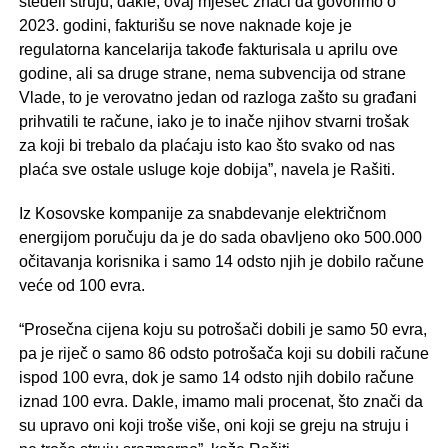
štedeli struju, dakle, ovaj mjesec znači da govorimo o
2023. godini, fakturišu se nove naknade koje je
regulatorna kancelarija takođe fakturisala u aprilu ove
godine, ali sa druge strane, nema subvencija od strane
Vlade, to je verovatno jedan od razloga zašto su građani
prihvatili te račune, iako je to inače njihov stvarni trošak
za koji bi trebalo da plaćaju isto kao što svako od nas
plaća sve ostale usluge koje dobija”, navela je Rašiti.
Iz Kosovske kompanije za snabdevanje električnom
energijom poručuju da je do sada obavljeno oko 500.000
očitavanja korisnika i samo 14 odsto njih je dobilo račune
veće od 100 evra.
“Prosečna cijena koju su potrošači dobili je samo 50 evra,
pa je riječ o samo 86 odsto potrošača koji su dobili račune
ispod 100 evra, dok je samo 14 odsto njih dobilo račune
iznad 100 evra. Dakle, imamo mali procenat, što znači da
su upravo oni koji troše više, oni koji se greju na struju i