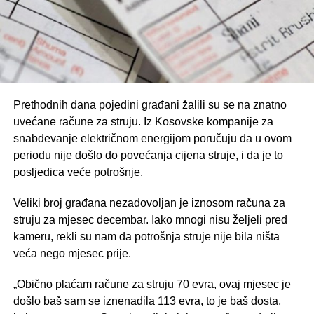
Prethodnih dana pojedini građani žalili su se na znatno
uvećane račune za struju. Iz Kosovske kompanije za
snabdevanje električnom energijom poručuju da u ovom
periodu nije došlo do povećanja cijena struje, i da je to
posljedica veće potrošnje.
Veliki broj građana nezadovoljan je iznosom računa za
struju za mjesec decembar. Iako mnogi nisu željeli pred
kameru, rekli su nam da potrošnja struje nije bila ništa
veća nego mjesec prije.
„Obično plaćam račune za struju 70 evra, ovaj mjesec je
došlo baš sam se iznenadila 113 evra, to je baš dosta,