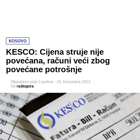
KOSOVO
KESCO: Cijena struje nije
povećana, računi veći zbog
povećane potrošnje
Objavljeno
prije 3 godine
-
29. Decembra 2023.
Od
radiogora