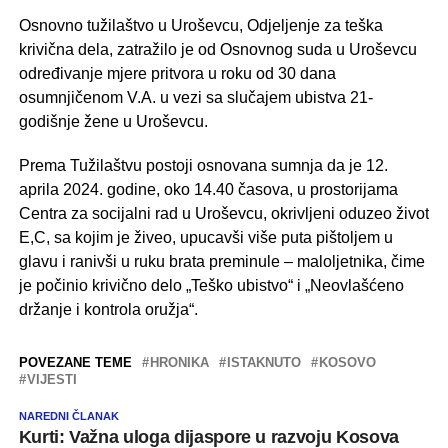
Osnovno tužilaštvo u Uroševcu, Odjeljenje za teška
krivična dela, zatražilo je od Osnovnog suda u Uroševcu
određivanje mjere pritvora u roku od 30 dana
osumnjičenom V.A. u vezi sa slučajem ubistva 21-
godišnje žene u Uroševcu.
Prema Tužilaštvu postoji osnovana sumnja da je 12.
aprila 2024. godine, oko 14.40 časova, u prostorijama
Centra za socijalni rad u Uroševcu, okrivljeni oduzeo život
E,C, sa kojim je živeo, upucavši više puta pištoljem u
glavu i ranivši u ruku brata preminule – maloljetnika, čime
je počinio krivično delo „Teško ubistvo“ i „Neovlašćeno
držanje i kontrola oružja“.
POVEZANE TEME
HRONIKA
ISTAKNUTO
KOSOVO
VIJESTI
NAREDNI ČLANAK
Kurti: Važna uloga dijaspore u razvoju Kosova