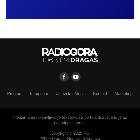
Program
Impresum
Uslovi korištenja
Kontakt
Marketing
Preuzimanje i objavljivanje tekstova sa portala dozvoljeno je uz
navođenje izvora.
Copyright © 2025 RG
22000 Dragaš, Republika Kosovo