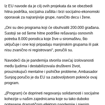
Iz EU navode da je cilj ovih projekata da se obezbedi
hitna podrška, socijalna zaštita i brzi socijalno-ekonomski
oporavak za najranjivije grupe, naročito decu i žene.
„Oni su deo programa koji će obuhvatiti 200.000 građana.
Sastoji se od šeme hitne podrške rešavanju osnovnih
potreba 8.000 porodica koje žive u siromaštvu, što
uključuje i one koji pripadaju manjinskim grupama ili pak
nisu zvanično ni registrovani“, poručili su.
Navodeći da je pandemija stvorila osećaj izolovanosti
među ljudima i destabilizovala društveni život,
prouzrokujući mentalne i psihičke probleme, Ambasador
Sunjog poručio je da EU sa zadovoljstvom pokreće ovaj
program.
„(Program) će doprineti negovanju solidarnosti i socijalne
kohezije u našim zajednicama koje su tako duboko
potresene dramatičnim efektom pandemije i njenim