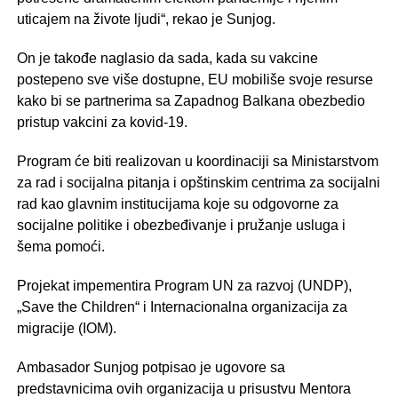
uticajem na živote ljudi“, rekao je Sunjog.
On je takođe naglasio da sada, kada su vakcine
postepeno sve više dostupne, EU mobiliše svoje resurse
kako bi se partnerima sa Zapadnog Balkana obezbedio
pristup vakcini za kovid-19.
Program će biti realizovan u koordinaciji sa Ministarstvom
za rad i socijalna pitanja i opštinskim centrima za socijalni
rad kao glavnim institucijama koje su odgovorne za
socijalne politike i obezbeđivanje i pružanje usluga i
šema pomoći.
Projekat impementira Program UN za razvoj (UNDP),
„Save the Children“ i Internacionalna organizacija za
migracije (IOM).
Ambasador Sunjog potpisao je ugovore sa
predstavnicima ovih organizacija u prisustvu Mentora