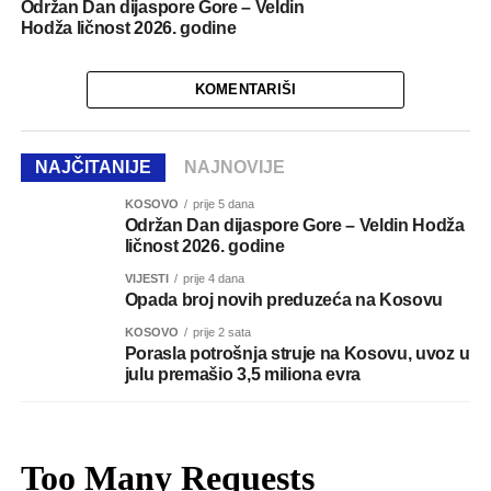
Održan Dan dijaspore Gore – Veldin
Hodža ličnost 2026. godine
KOMENTARIŠI
NAJČITANIJE
NAJNOVIJE
KOSOVO
prije 5 dana
Održan Dan dijaspore Gore – Veldin Hodža
ličnost 2026. godine
VIJESTI
prije 4 dana
Opada broj novih preduzeća na Kosovu
KOSOVO
prije 2 sata
Porasla potrošnja struje na Kosovu, uvoz u
julu premašio 3,5 miliona evra