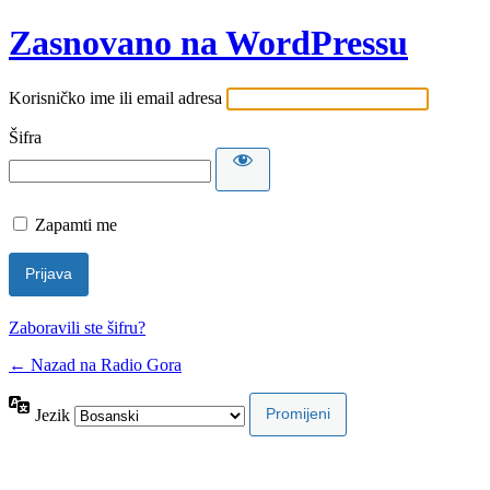
Zasnovano na WordPressu
Korisničko ime ili email adresa
Šifra
Zapamti me
Zaboravili ste šifru?
← Nazad na Radio Gora
Jezik