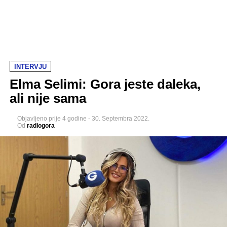
INTERVJU
Elma Selimi: Gora jeste daleka,
ali nije sama
Objavljeno
prije 4 godine
-
30. Septembra 2022.
Od
radiogora