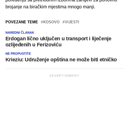
brojanje na biračkim mjestima mnogo manji.
POVEZANE TEME
KOSOVO
VIJESTI
NAREDNI ČLANAK
Erdogan lično uključen u transport i liječenje
ozlijeđenih u Ferizoviću
NE PROPUSTITE
Krieziu: Udruženje opština ne može biti etničko
ADVERTISEMENT