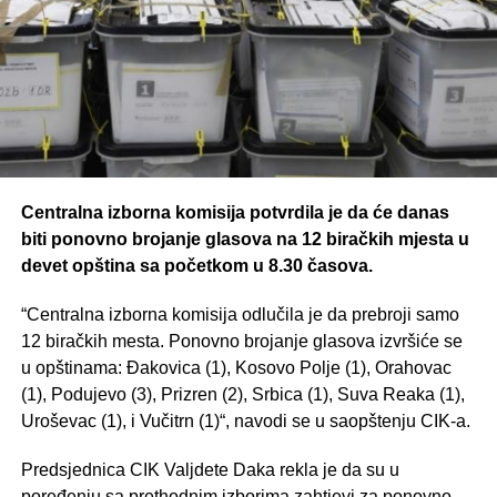
Centralna izborna komisija potvrdila je da će danas
biti ponovno brojanje glasova na 12 biračkih mjesta u
devet opština sa početkom u 8.30 časova.
“Centralna izborna komisija odlučila je da prebroji samo
12 biračkih mesta. Ponovno brojanje glasova izvršiće se
u opštinama: Đakovica (1), Kosovo Polje (1), Orahovac
(1), Podujevo (3), Prizren (2), Srbica (1), Suva Reaka (1),
Uroševac (1), i Vučitrn (1)“, navodi se u saopštenju CIK-a.
Predsjednica CIK Valjdete Daka rekla je da su u
poređenju sa prethodnim izborima zahtjevi za ponovno