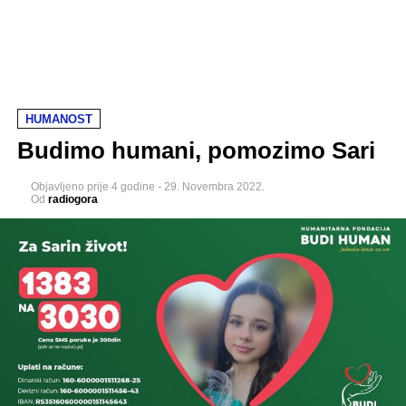
HUMANOST
Budimo humani, pomozimo Sari
Objavljeno
prije 4 godine
-
29. Novembra 2022.
Od
radiogora