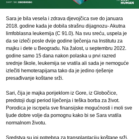
Sara je bila vesela i zdrava djevojčica sve do januara
2018. godine kada je dobila strašnu dijagnozu- Akutna
limfoblasna leukemija (C 91.0). Na svu sreću, uspela je
da se izleči posle dvije godine lječenja na Institutu za
majku i dete u Beogradu. Na žalost, u septembru 2022.
godine samo 15 dana nakon polaska u prvi razred
srednje škole, leukemija se vratila ali sada je nemoguće
izlečiti hemoterapijama tako da je jedino rješenje
presađivanje koštane srži.
.
Sari, čija je majka porijeklom iz Gore, iz Globočice,
predstoji dugi period liječenja i teška borba za život.
Porodica je iscrpela sve finansijske mogućnosti i moli sve
ljude dobre volje da pomognu kako bi se Sara vratila
normalnom životu.
.
Sredstva su joj potrebna za transplantaciju koštane srži,