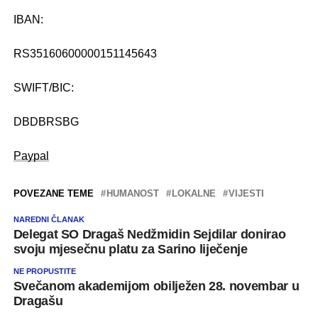
.
IBAN:
.
RS35160600000151145643
.
SWIFT/BIC:
.
DBDBRSBG
.
Paypal
POVEZANE TEME
HUMANOST
LOKALNE
VIJESTI
NAREDNI ČLANAK
Delegat SO Dragaš Nedžmidin Sejdilar donirao
svoju mjesečnu platu za Sarino liječenje
NE PROPUSTITE
Svečanom akademijom obilježen 28. novembar u
Dragašu