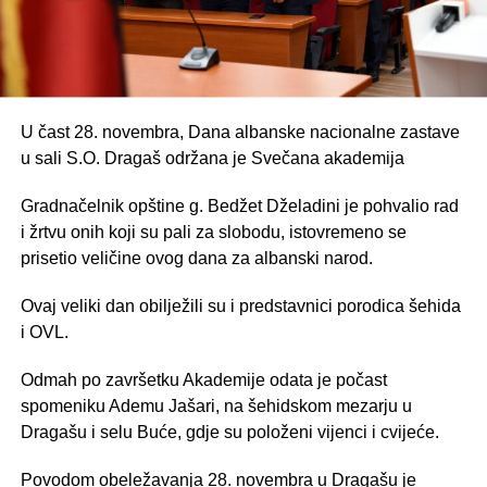
U čast 28. novembra, Dana albanske nacionalne zastave
u sali S.O. Dragaš održana je Svečana akademija
Gradnačelnik opštine g. Bedžet Dželadini je pohvalio rad
i žrtvu onih koji su pali za slobodu, istovremeno se
prisetio veličine ovog dana za albanski narod.
Ovaj veliki dan obilježili su i predstavnici porodica šehida
i OVL.
Odmah po završetku Akademije odata je počast
spomeniku Ademu Jašari, na šehidskom mezarju u
Dragašu i selu Buće, gdje su položeni vijenci i cvijeće.
Povodom obeležavanja 28. novembra u Dragašu je