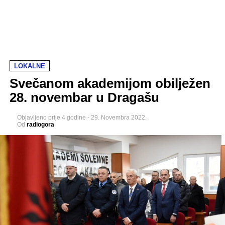
LOKALNE
Svečanom akademijom obilježen
28. novembar u Dragašu
Objavljeno
prije 4 godine
-
29. Novembra 2022.
Od
radiogora