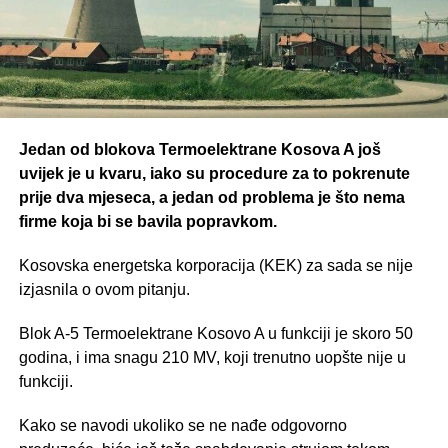
Jedan od blokova Termoelektrane Kosova A još
uvijek je u kvaru, iako su procedure za to pokrenute
prije dva mjeseca, a jedan od problema je što nema
firme koja bi se bavila popravkom.
Kosovska energetska korporacija (KEK) za sada se nije
izjasnila o ovom pitanju.
Blok A-5 Termoelektrane Kosovo A u funkciji je skoro 50
godina, i ima snagu 210 MV, koji trenutno uopšte nije u
funkciji.
Kako se navodi ukoliko se ne nađe odgovorno