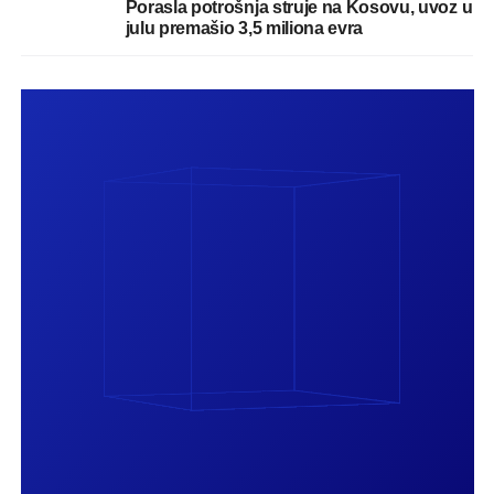
Porasla potrošnja struje na Kosovu, uvoz u
julu premašio 3,5 miliona evra