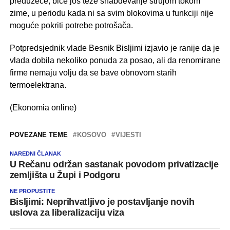
preduzeće, biće još teže snabdevanje strujom tokom
zime, u periodu kada ni sa svim blokovima u funkciji nije
moguće pokriti potrebe potrošača.
Potpredsjednik vlade Besnik Bisljimi izjavio je ranije da je
vlada dobila nekoliko ponuda za posao, ali da renomirane
firme nemaju volju da se bave obnovom starih
termoelektrana.
(Ekonomia online)
POVEZANE TEME
KOSOVO
VIJESTI
NAREDNI ČLANAK
U Rečanu održan sastanak povodom privatizacije
zemljišta u Župi i Podgoru
NE PROPUSTITE
Bisljimi: Neprihvatljivo je postavljanje novih
uslova za liberalizaciju viza