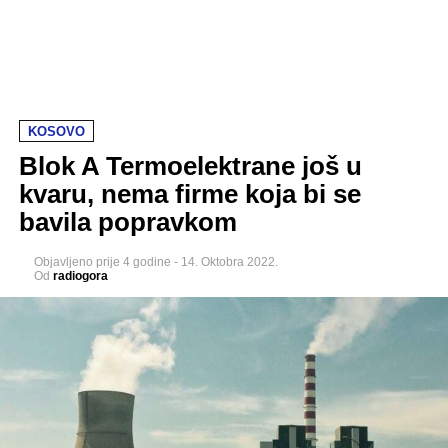
KOSOVO
Blok A Termoelektrane još u
kvaru, nema firme koja bi se
bavila popravkom
Objavljeno
prije 4 godine
-
14. Oktobra 2022.
Od
radiogora