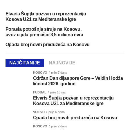
Elvaris Šupjla pozvan u reprezentaciju
Kosova U21 za Mediteranske igre
Porasla potrošnja struje na Kosovu,
uvoz u julu premašio 3,5 miliona evra
Opada broj novih preduzeća na Kosovu
NAJČITANIJE
NAJNOVIJE
KOSOVO
prije 7 dana
Održan Dan dijaspore Gore – Veldin Hodža
ličnost 2026. godine
FUDBAL
prije 15 sati
Elvaris Šupjla pozvan u reprezentaciju
Kosova U21 za Mediteranske igre
VIJESTI
prije 6 dana
Opada broj novih preduzeća na Kosovu
KOSOVO
prije 2 dana