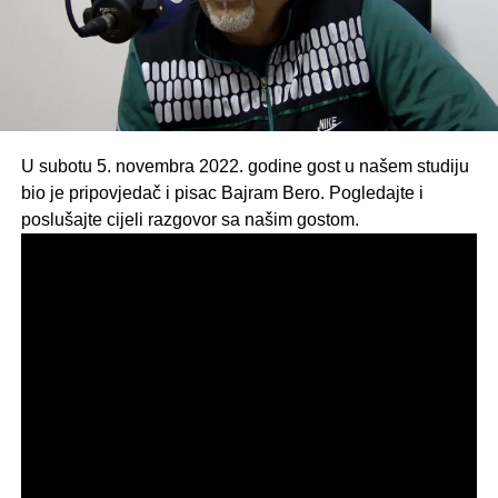
U subotu 5. novembra 2022. godine gost u našem studiju
bio je pripovjedač i pisac Bajram Bero. Pogledajte i
poslušajte cijeli razgovor sa našim gostom.