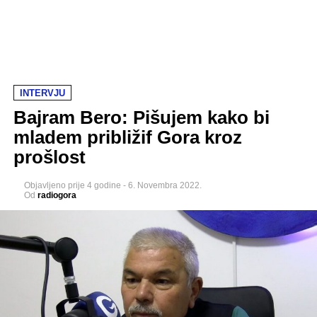
INTERVJU
Bajram Bero: Pišujem kako bi
mladem približif Gora kroz
prošlost
Objavljeno
prije 4 godine
-
6. Novembra 2022.
Od
radiogora