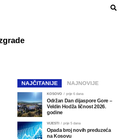
 zgrade
NAJČITANIJE
NAJNOVIJE
KOSOVO
prije 6 dana
Održan Dan dijaspore Gore –
Veldin Hodža ličnost 2026.
godine
VIJESTI
prije 5 dana
Opada broj novih preduzeća
na Kosovu