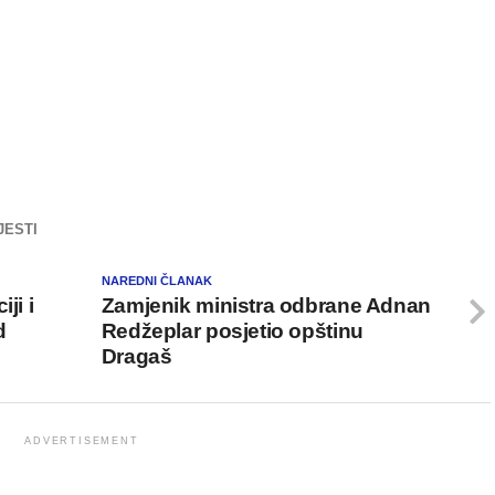
JESTI
NAREDNI ČLANAK
ji i
Zamjenik ministra odbrane Adnan
d
Redžeplar posjetio opštinu
Dragaš
ADVERTISEMENT