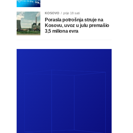
KOSOVO
prije 18 sati
Porasla potrošnja struje na
Kosovu, uvoz u julu premašio
3,5 miliona evra