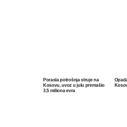
Porasla potrošnja struje na
Opada
Kosovu, uvoz u julu premašio
Koso
3,5 miliona evra