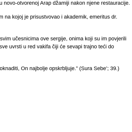
 novo-otvorenoj Arap džamiji nakon njene restauracije.
 na kojoj je prisustvovao i akademik, emeritus dr.
 svim učesnicima ove sergije, onima koji su im povjerili
e uvrsti u red vakifa čiji će sevapi trajno teći do
oknaditi, On najbolje opskrbljuje.” (Sura Sebe’; 39.)