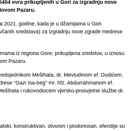
5404 evra prikupljenih u Gori za izgradnju nove
 Novom Pazaru.
ja 2021. godine, kada je u džamijama u Gori
ovčanih sredstava) za izgradnju nove zgrade medrese
 imama iz regiona Gore, prikupljena sredstva, u iznosu
vom Pazaru.
 predsjednikom Mešihata, dr. Mevludinom ef. Dudićem,
rese “Gazi Isa-beg” mr. hfz. Abdurrahmanom ef.
ešihata i rukovodiocem vjersko-prosvjetne službe dr.
atski, konstruktivan, otvoren i plodonosan, efendije su