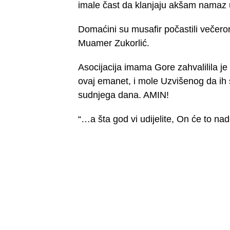
imale čast da klanjaju akšam namaz u
Domaćini su musafir počastili večerom
Muamer Zukorlić.
Asocijacija imama Gore zahvalilila je
ovaj emanet, i mole Uzvišenog da ih sv
sudnjega dana. AMIN!
“…a šta god vi udijelite, On će to nad