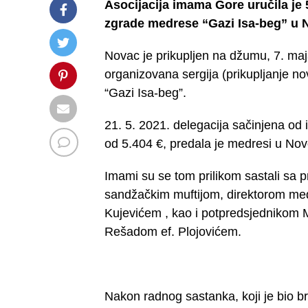
Asocijacija imama Gore uručila je 
zgrade medrese “Gazi Isa-beg” u
Novac je prikupljen na džumu, 7. ma
organizovana sergija (prikupljanje n
“Gazi Isa-beg”.
21. 5. 2021. delegacija sačinjena od
od 5.404 €, predala je medresi u No
Imami su se tom prilikom sastali sa
sandžačkim muftijom, direktorom med
Kujevićem , kao i potpredsjednikom M
Rešadom ef. Plojovićem.
Nakon radnog sastanka, koji je bio br