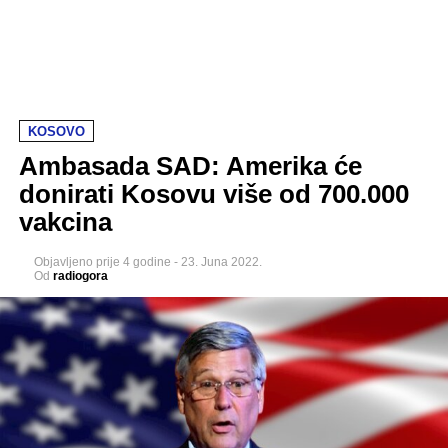
KOSOVO
Ambasada SAD: Amerika će
donirati Kosovu više od 700.000
vakcina
Objavljeno
prije 4 godine
-
23. Juna 2022.
Od
radiogora