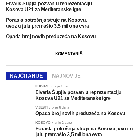
Elvaris Šupjla pozvan u reprezentaciju
Kosova U21 za Mediteranske igre
Porasla potrošnja struje na Kosovu,
uvoz u julu premašio 3,5 miliona evra
Opada broj novih preduzeća na Kosovu
KOMENTARIŠI
NAJČITANIJE
NAJNOVIJE
FUDBAL
prije 1 dan
Elvaris Šupjla pozvan u reprezentaciju
Kosova U21 za Mediteranske igre
VIJESTI
prije 6 dana
Opada broj novih preduzeća na Kosovu
KOSOVO
prije 2 dana
Porasla potrošnja struje na Kosovu, uvoz u
julu premašio 3,5 miliona evra