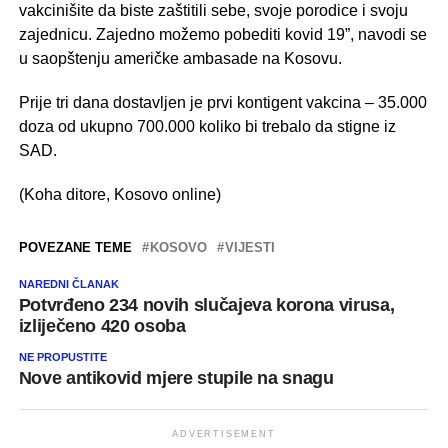
vakcinišite da biste zaštitili sebe, svoje porodice i svoju
zajednicu. Zajedno možemo pobediti kovid 19”, navodi se
u saopštenju američke ambasade na Kosovu.
Prije tri dana dostavljen je prvi kontigent vakcina – 35.000
doza od ukupno 700.000 koliko bi trebalo da stigne iz
SAD.
(Koha ditore, Kosovo online)
POVEZANE TEME
KOSOVO
VIJESTI
NAREDNI ČLANAK
Potvrđeno 234 novih slučajeva korona virusa,
izliječeno 420 osoba
NE PROPUSTITE
Nove antikovid mjere stupile na snagu
ADVERTISEMENT