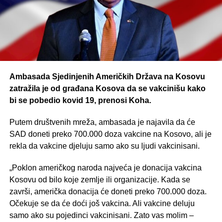
Ambasada Sjedinjenih Američkih Država na Kosovu
zatražila je od građana Kosova da se vakcinišu kako
bi se pobedio kovid 19, prenosi Koha.
Putem društvenih mreža, ambasada je najavila da će
SAD doneti preko 700.000 doza vakcine na Kosovo, ali je
rekla da vakcine djeluju samo ako su ljudi vakcinisani.
„Poklon američkog naroda najveća je donacija vakcina
Kosovu od bilo koje zemlje ili organizacije. Kada se
završi, američka donacija će doneti preko 700.000 doza.
Očekuje se da će doći još vakcina. Ali vakcine deluju
samo ako su pojedinci vakcinisani. Zato vas molim –