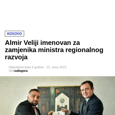
KOSOVO
Almir Veliji imenovan za
zamjenika ministra regionalnog
razvoja
Objavljeno
prije 4 godine
-
23. Juna 2022.
Od
radiogora