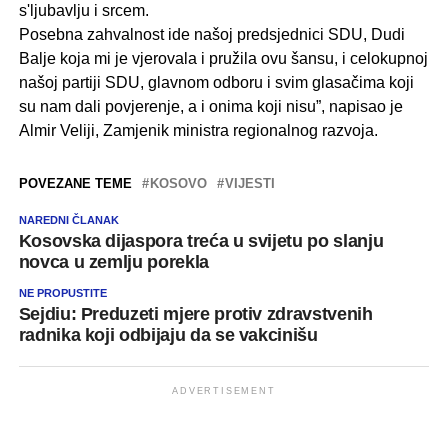
s'ljubavlju i srcem.
Posebna zahvalnost ide našoj predsjednici SDU, Dudi
Balje koja mi je vjerovala i pružila ovu šansu, i celokupnoj
našoj partiji SDU, glavnom odboru i svim glasačima koji
su nam dali povjerenje, a i onima koji nisu”, napisao je
Almir Veliji, Zamjenik ministra regionalnog razvoja.
POVEZANE TEME
KOSOVO
VIJESTI
NAREDNI ČLANAK
Kosovska dijaspora treća u svijetu po slanju
novca u zemlju porekla
NE PROPUSTITE
Sejdiu: Preduzeti mjere protiv zdravstvenih
radnika koji odbijaju da se vakcinišu
ADVERTISEMENT