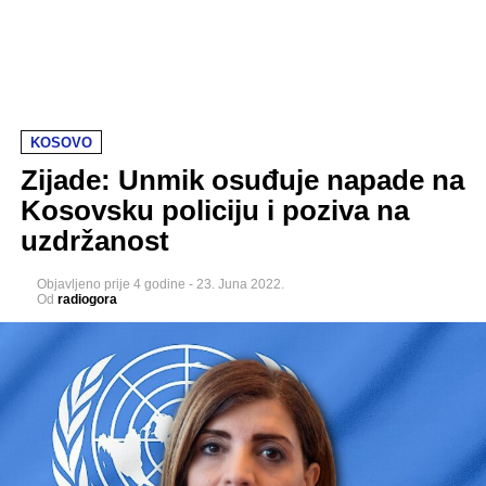
KOSOVO
Zijade: Unmik osuđuje napade na
Kosovsku policiju i poziva na
uzdržanost
Objavljeno
prije 4 godine
-
23. Juna 2022.
Od
radiogora