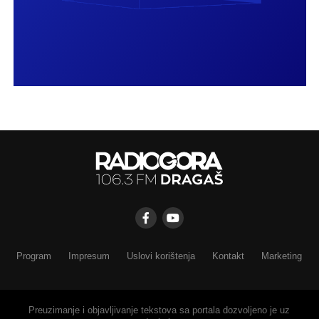
Program
Impresum
Uslovi korištenja
Kontakt
Marketing
Preuzimanje i objavljivanje tekstova sa portala dozvoljeno je uz