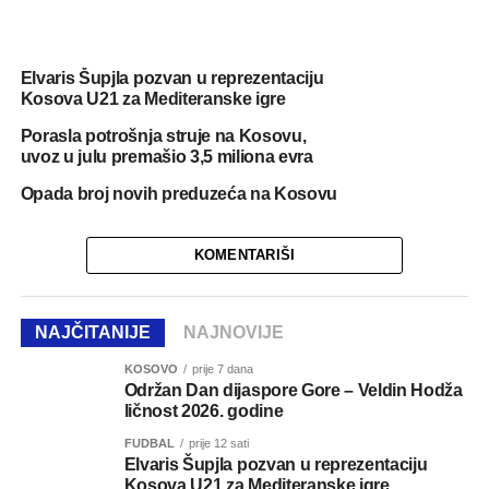
Elvaris Šupjla pozvan u reprezentaciju
Kosova U21 za Mediteranske igre
Porasla potrošnja struje na Kosovu,
uvoz u julu premašio 3,5 miliona evra
Opada broj novih preduzeća na Kosovu
KOMENTARIŠI
NAJČITANIJE
NAJNOVIJE
KOSOVO
prije 7 dana
Održan Dan dijaspore Gore – Veldin Hodža
ličnost 2026. godine
FUDBAL
prije 12 sati
Elvaris Šupjla pozvan u reprezentaciju
Kosova U21 za Mediteranske igre