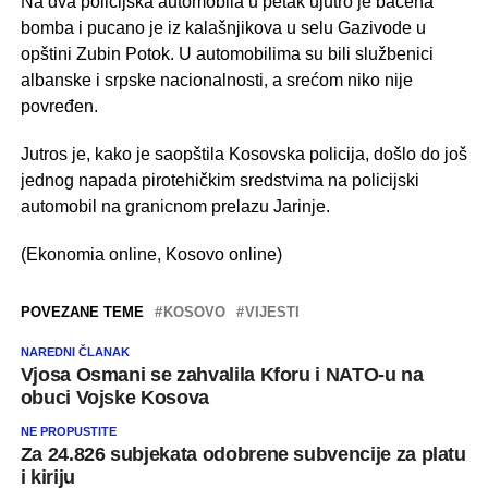
Na dva policijska automobila u petak ujutro je bačena
bomba i pucano je iz kalašnjikova u selu Gazivode u
opštini Zubin Potok. U automobilima su bili službenici
albanske i srpske nacionalnosti, a srećom niko nije
povređen.
Jutros je, kako je saopštila Kosovska policija, došlo do još
jednog napada pirotehičkim sredstvima na policijski
automobil na granicnom prelazu Jarinje.
(Ekonomia online, Kosovo online)
POVEZANE TEME
KOSOVO
VIJESTI
NAREDNI ČLANAK
Vjosa Osmani se zahvalila Kforu i NATO-u na
obuci Vojske Kosova
NE PROPUSTITE
Za 24.826 subjekata odobrene subvencije za platu
i kiriju