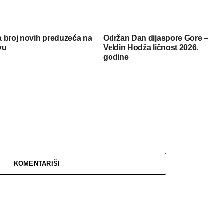
 broj novih preduzeća na
Održan Dan dijaspore Gore –
vu
Veldin Hodža ličnost 2026.
godine
KOMENTARIŠI