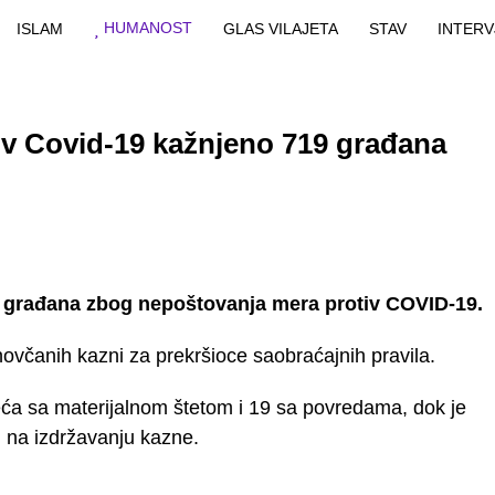
HUMANOST
ISLAM
GLAS VILAJETA
STAV
INTERV
iv Covid-19 kažnjeno 719 građana
19 građana zbog nepoštovanja mera protiv COVID-19.
 novčanih kazni za prekršioce saobraćajnih pravila.
eća sa materijalnom štetom i 19 sa povredama, dok je
i na izdržavanju kazne.