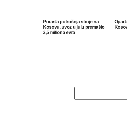
Porasla potrošnja struje na
Opada
Kosovu, uvoz u julu premašio
Koso
3,5 miliona evra