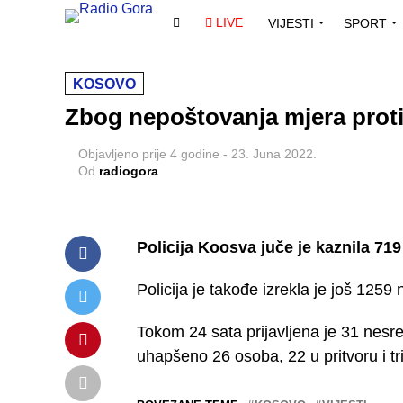
LIVE
VIJESTI
SPORT
KOSOVO
Zbog nepoštovanja mjera prot
Objavljeno
prije 4 godine
-
23. Juna 2022.
Od
radiogora
Policija Koosva juče je kaznila 7
Policija je takođe izrekla je još 1259
Tokom 24 sata prijavljena je 31 nesr
uhapšeno 26 osoba, 22 u pritvoru i tr