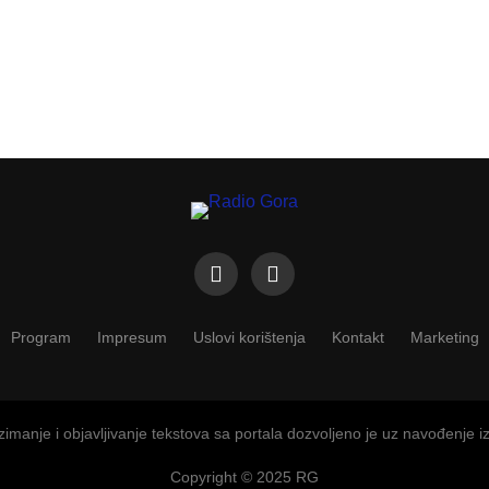
Program
Impresum
Uslovi korištenja
Kontakt
Marketing
imanje i objavljivanje tekstova sa portala dozvoljeno je uz navođenje i
Copyright © 2025 RG