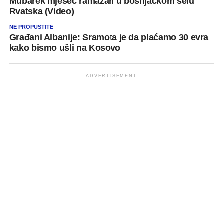
Mubarek mjesec ramazan u bošnjačkom selu
Rvatska (Video)
NE PROPUSTITE
Građani Albanije: Sramota je da plaćamo 30 evra
kako bismo ušli na Kosovo
ADVERTISEMENT