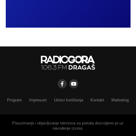
Program
Impresum
Uslovi korištenja
Kontakt
Marketing
Preuzimanje i objavljivanje tekstova sa portala dozvoljeno je uz
navođenje izvora.