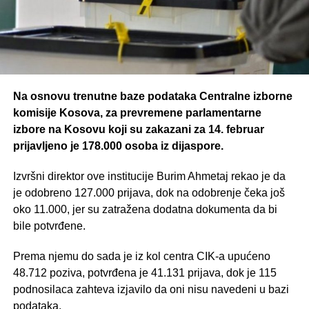
Na osnovu trenutne baze podataka Centralne izborne
komisije Kosova, za prevremene parlamentarne
izbore na Kosovu koji su zakazani za 14. februar
prijavljeno je 178.000 osoba iz dijaspore.
Izvršni direktor ove institucije Burim Ahmetaj rekao je da
je odobreno 127.000 prijava, dok na odobrenje čeka još
oko 11.000, jer su zatražena dodatna dokumenta da bi
bile potvrđene.
Prema njemu do sada je iz kol centra CIK-a upućeno
48.712 poziva, potvrđena je 41.131 prijava, dok je 115
podnosilaca zahteva izjavilo da oni nisu navedeni u bazi
podataka.