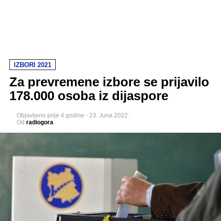
IZBORI 2021
Za prevremene izbore se prijavilo
178.000 osoba iz dijaspore
Objavljeno
prije 4 godine
-
23. Juna 2022.
Od
radiogora