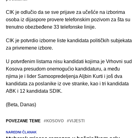
CIK je odlučio da se sve prijave za učešće na izborima
osoba iz dijaspore provere telefonskim pozivom za šta su
trenutno obezbeđene 33 telefonske linije.
CIK je potvrdio izborne liste kandidata političkih subjekata
za privremene izbore.
U potvrđenim listama nisu kandidati kojima je Vrhovni sud
Kosova presudom onemogućio kandidaturu, a među
njima je i lider Samoopredeljenja Aljbin Kurti i još dva
kandidata za poslanike iz ove stranke, kao i tri kandidata
ABK i 12 kandidata SDIK.
(Beta, Danas)
POVEZANE TEME
KOSOVO
VIJESTI
NAREDNI ČLANAK