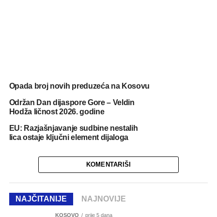
Opada broj novih preduzeća na Kosovu
Održan Dan dijaspore Gore – Veldin
Hodža ličnost 2026. godine
EU: Razjašnjavanje sudbine nestalih
lica ostaje ključni element dijaloga
KOMENTARIŠI
NAJČITANIJE
NAJNOVIJE
KOSOVO
prije 5 dana