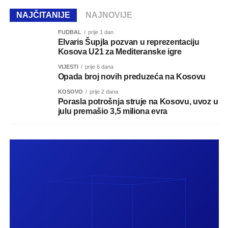
NAJČITANIJE
NAJNOVIJE
FUDBAL
prije 1 dan
Elvaris Šupjla pozvan u reprezentaciju
Kosova U21 za Mediteranske igre
VIJESTI
prije 6 dana
Opada broj novih preduzeća na Kosovu
KOSOVO
prije 2 dana
Porasla potrošnja struje na Kosovu, uvoz u
julu premašio 3,5 miliona evra