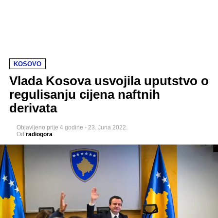
KOSOVO
Vlada Kosova usvojila uputstvo o
regulisanju cijena naftnih
derivata
Objavljeno
prije 4 godine
-
23. Juna 2022.
Od
radiogora