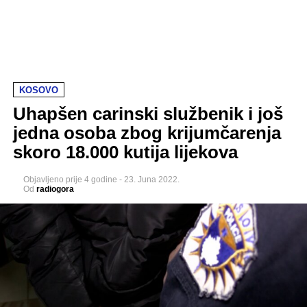
KOSOVO
Uhapšen carinski službenik i još
jedna osoba zbog krijumčarenja
skoro 18.000 kutija lijekova
Objavljeno
prije 4 godine
-
23. Juna 2022.
Od
radiogora