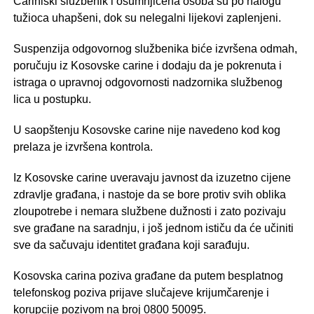
Cariniski službenik i osumnjičena osoba su po nalogu
tužioca uhapšeni, dok su nelegalni lijekovi zaplenjeni.
Suspenzija odgovornog službenika biće izvršena odmah,
poručuju iz Kosovske carine i dodaju da je pokrenuta i
istraga o upravnoj odgovornosti nadzornika službenog
lica u postupku.
U saopštenju Kosovske carine nije navedeno kod kog
prelaza je izvršena kontrola.
Iz Kosovske carine uveravaju javnost da izuzetno cijene
zdravlje građana, i nastoje da se bore protiv svih oblika
zloupotrebe i nemara službene dužnosti i zato pozivaju
sve građane na saradnju, i još jednom ističu da će učiniti
sve da sačuvaju identitet građana koji sarađuju.
Kosovska carina poziva građane da putem besplatnog
telefonskog poziva prijave slučajeve krijumčarenje i
korupcije pozivom na broj 0800 50095.