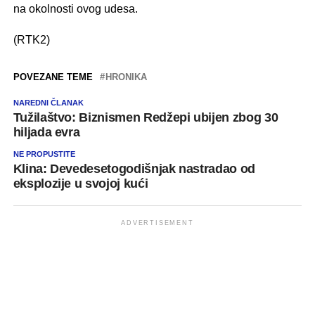
na okolnosti ovog udesa.
(RTK2)
POVEZANE TEME
HRONIKA
NAREDNI ČLANAK
Tužilaštvo: Biznismen Redžepi ubijen zbog 30
hiljada evra
NE PROPUSTITE
Klina: Devedesetogodišnjak nastradao od
eksplozije u svojoj kući
ADVERTISEMENT