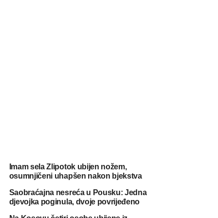
Imam sela Zlipotok ubijen nožem,
osumnjičeni uhapšen nakon bjekstva
Saobraćajna nesreća u Pousku: Jedna
djevojka poginula, dvoje povrijeđeno