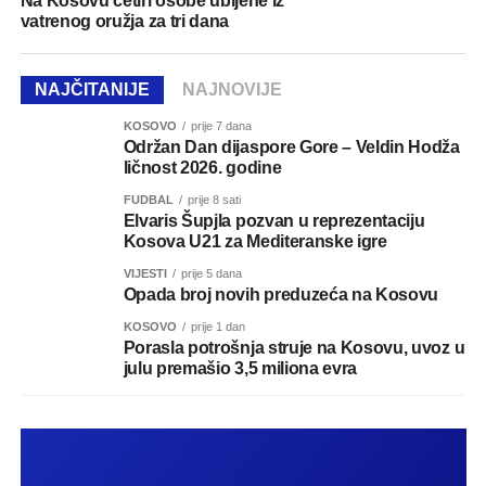
Na Kosovu četiri osobe ubijene iz
vatrenog oružja za tri dana
NAJČITANIJE
NAJNOVIJE
KOSOVO
prije 7 dana
Održan Dan dijaspore Gore – Veldin Hodža
ličnost 2026. godine
FUDBAL
prije 8 sati
Elvaris Šupjla pozvan u reprezentaciju
Kosova U21 za Mediteranske igre
VIJESTI
prije 5 dana
Opada broj novih preduzeća na Kosovu
KOSOVO
prije 1 dan
Porasla potrošnja struje na Kosovu, uvoz u
julu premašio 3,5 miliona evra