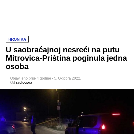
HRONIKA
U saobraćajnoj nesreći na putu
Mitrovica-Priština poginula jedna
osoba
Objavljeno
prije 4 godine
-
5. Oktobra 2022.
Od
radiogora