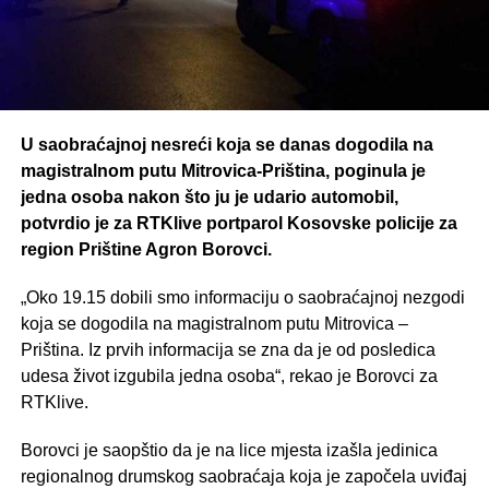
U saobraćajnoj nesreći koja se danas dogodila na
magistralnom putu Mitrovica-Priština, poginula je
jedna osoba nakon što ju je udario automobil,
potvrdio je za RTKlive portparol Kosovske policije za
region Prištine Agron Borovci.
„Oko 19.15 dobili smo informaciju o saobraćajnoj nezgodi
koja se dogodila na magistralnom putu Mitrovica –
Priština. Iz prvih informacija se zna da je od posledica
udesa život izgubila jedna osoba“, rekao je Borovci za
RTKlive.
Borovci je saopštio da je na lice mjesta izašla jedinica
regionalnog drumskog saobraćaja koja je započela uviđaj