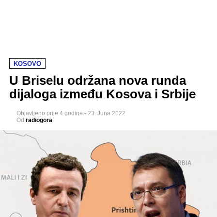
KOSOVO
U Briselu održana nova runda
dijaloga između Kosova i Srbije
Objavljeno
prije 4 godine
-
23. Juna 2022.
Od
radiogora