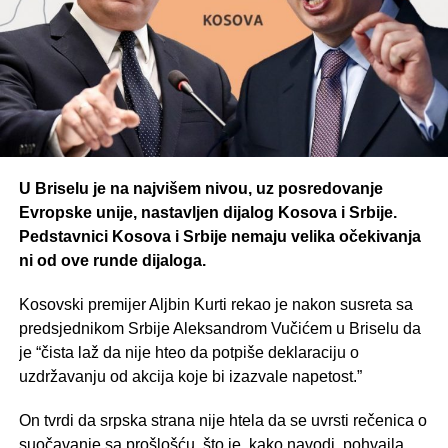
U Briselu je na najvišem nivou, uz posredovanje
Evropske unije, nastavljen dijalog Kosova i Srbije.
Pedstavnici Kosova i Srbije nemaju velika očekivanja
ni od ove runde dijaloga.
Kosovski premijer Aljbin Kurti rekao je nakon susreta sa
predsjednikom Srbije Aleksandrom Vučićem u Briselu da
je “čista laž da nije hteo da potpiše deklaraciju o
uzdržavanju od akcija koje bi izazvale napetost.”
On tvrdi da srpska strana nije htela da se uvrsti rečenica o
suočavanje sa prošlošću, što je, kako navodi, pohvaila