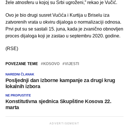
žele atnosferu u kojoj su Srbi ugroženi,” rekao je Vučić.
Ovo je bio drugi susret Vućića i Kurtija u Briselu iza
zatvorenih vrata u okviru dijaloga o normalizaciji odnosa.
Prvi put su se sastali 15. juna, kada je zvanično obnovljen
proces dijaloga koji je zastao u septembru 2020. godine.
(RSE)
POVEZANE TEME
KOSOVO
VIJESTI
NAREDNI ČLANAK
Posljednji dan izborne kampanje za drugi krug
lokalnih izbora
NE PROPUSTITE
Konstitutivna sjednica Skupštine Kosova 22.
marta
ADVERTISEMENT