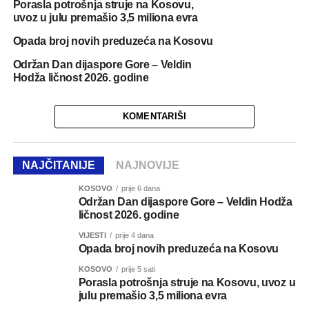
Porasla potrošnja struje na Kosovu,
uvoz u julu premašio 3,5 miliona evra
Opada broj novih preduzeća na Kosovu
Održan Dan dijaspore Gore – Veldin
Hodža ličnost 2026. godine
KOMENTARIŠI
NAJČITANIJE
NAJNOVIJE
KOSOVO
prije 6 dana
Održan Dan dijaspore Gore – Veldin Hodža
ličnost 2026. godine
VIJESTI
prije 4 dana
Opada broj novih preduzeća na Kosovu
KOSOVO
prije 5 sati
Porasla potrošnja struje na Kosovu, uvoz u
julu premašio 3,5 miliona evra