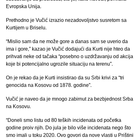
Evropska Unija.
Prethodno je Vučić izrazio nezadovoljstvo susretom sa
Kurtijem u Briselu.
“Mislio sam da ne može gore a danas sam se uverio da
ima i gore,” kazao je Vučić dodajući da Kurti nije hteo da
prihvati neke od tačaka “posebno o uzdržavanju od akcija
koje bi potencijalno ugrozile situaciju na terenu”.
On je rekao da je Kurti insistirao da su Srbi krivi za “tri
genocida na Kosovu od 1878. godine”.
Vučić je naveo da je mnogo zabirnut za bezbjednost Srba
na Kosovu.
“Doneli smo listu od 80 teških incidenata od početka
godine proiv njih. Do jula je bilo više incidenata nego što
smo imali u toku 2020. Ovo govori da nove vlasti u Prištini