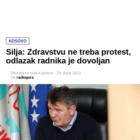
KOSOVO
Silja: Zdravstvu ne treba protest,
odlazak radnika je dovoljan
Objavljeno
prije 4 godine
-
23. Juna 2022.
Od
radiogora