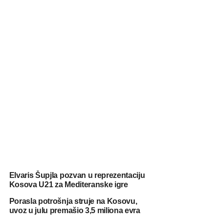
Elvaris Šupjla pozvan u reprezentaciju
Kosova U21 za Mediteranske igre
Porasla potrošnja struje na Kosovu,
uvoz u julu premašio 3,5 miliona evra