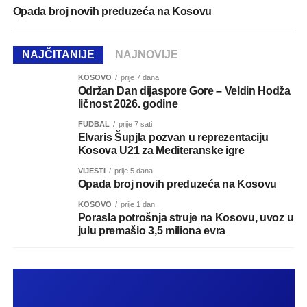
Opada broj novih preduzeća na Kosovu
NAJČITANIJE
NAJNOVIJE
KOSOVO
prije 7 dana
Održan Dan dijaspore Gore – Veldin Hodža
ličnost 2026. godine
FUDBAL
prije 7 sati
Elvaris Šupjla pozvan u reprezentaciju
Kosova U21 za Mediteranske igre
VIJESTI
prije 5 dana
Opada broj novih preduzeća na Kosovu
KOSOVO
prije 1 dan
Porasla potrošnja struje na Kosovu, uvoz u
julu premašio 3,5 miliona evra