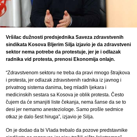
Vršilac dužnosti predsjednika Saveza zdravstvenih
sindikata Kosova Bljerim Silja izjavio je da zdravstveni
sektor nema potrebe da protestuje, jer je i odlazak
radnika vid protesta, prenosi Ekonomija onlajn.
“Zdravstvenom sektoru ne treba da pravi mnogo štrajkova
i protesta, jer odlazak zdravstvenih radnika iz javnog i
privatnog sistema danima, beg mladih ljekara i
medicinskih sestara sa Kosova je oblik protesta. Često
čujem da će smanjiti liste čekanja, nema šanse da se to
desi jer nemamo anesteziologe. Samo prošle sedmice
otkaz je dalo šest hiruga”, izjavio je Silja.
On je dodao da bi Vlada trebalo da pozove predstavnike