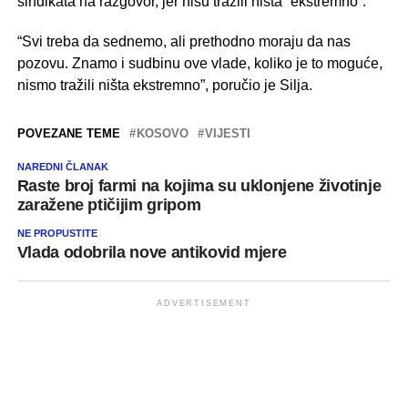
sindikata na razgovor, jer nisu tražili ništa “ekstremno”.
“Svi treba da sednemo, ali prethodno moraju da nas
pozovu. Znamo i sudbinu ove vlade, koliko je to moguće,
nismo tražili ništa ekstremno”, poručio je Silja.
POVEZANE TEME
KOSOVO
VIJESTI
NAREDNI ČLANAK
Raste broj farmi na kojima su uklonjene životinje
zaražene ptičijim gripom
NE PROPUSTITE
Vlada odobrila nove antikovid mjere
ADVERTISEMENT