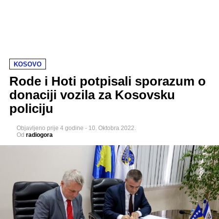
KOSOVO
Rode i Hoti potpisali sporazum o
donaciji vozila za Kosovsku
policiju
Objavljeno
prije 4 godine
-
10. Oktobra 2022.
Od
radiogora