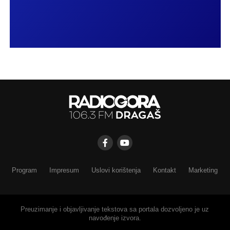
Program
Impresum
Uslovi korištenja
Kontakt
Marketing
Preuzimanje i objavljivanje tekstova sa portala dozvoljeno je uz
navođenje izvora.