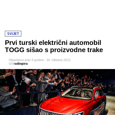
SVIJET
Prvi turski električni automobil
TOGG sišao s proizvodne trake
Objavljeno
prije 4 godine
-
30. Oktobra 2022.
Od
radiogora