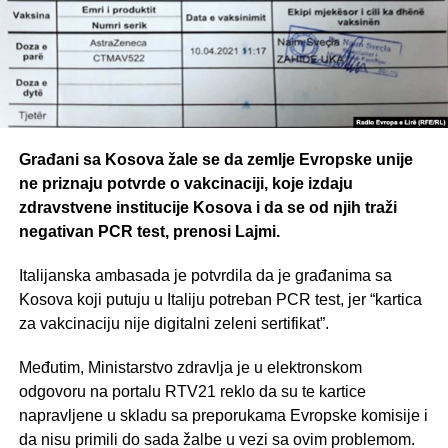
Građani sa Kosova žale se da zemlje Evropske unije
ne priznaju potvrde o vakcinaciji, koje izdaju
zdravstvene institucije Kosova i da se od njih traži
negativan PCR test, prenosi Lajmi.
Italijanska ambasada je potvrdila da je građanima sa
Kosova koji putuju u Italiju potreban PCR test, jer “kartica
za vakcinaciju nije digitalni zeleni sertifikat”.
Međutim, Ministarstvo zdravlja je u elektronskom
odgovoru na portalu RTV21 reklo da su te kartice
napravljene u skladu sa preporukama Evropske komisije i
da nisu primili do sada žalbe u vezi sa ovim problemom.