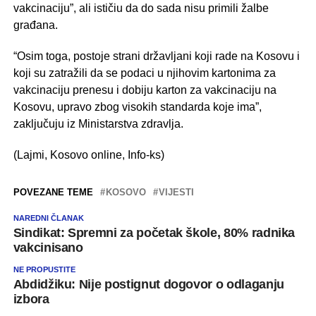
vakcinaciju”, ali ističiu da do sada nisu primili žalbe
građana.
“Osim toga, postoje strani državljani koji rade na Kosovu i
koji su zatražili da se podaci u njihovim kartonima za
vakcinaciju prenesu i dobiju karton za vakcinaciju na
Kosovu, upravo zbog visokih standarda koje ima”,
zaključuju iz Ministarstva zdravlja.
(Lajmi, Kosovo online, Info-ks)
POVEZANE TEME
KOSOVO
VIJESTI
NAREDNI ČLANAK
Sindikat: Spremni za početak škole, 80% radnika
vakcinisano
NE PROPUSTITE
Abdidžiku: Nije postignut dogovor o odlaganju
izbora