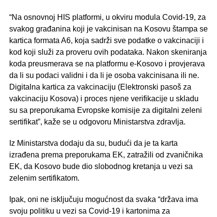
“Na osnovnoj HIS platformi, u okviru modula Covid-19, za
svakog građanina koji je vakcinisan na Kosovu štampa se
kartica formata A6, koja sadrži sve podatke o vakcinaciji i
kod koji služi za proveru ovih podataka. Nakon skeniranja
koda preusmerava se na platformu e-Kosovo i provjerava
da li su podaci validni i da li je osoba vakcinisana ili ne.
Digitalna kartica za vakcinaciju (Elektronski pasoš za
vakcinaciju Kosova) i proces njene verifikacije u skladu
su sa preporukama Evropske komisije za digitalni zeleni
sertifikat”, kaže se u odgovoru Ministarstva zdravlja.
Iz Ministarstva dodaju da su, budući da je ta karta
izrađena prema preporukama EK, zatražili od zvaničnika
EK, da Kosovo bude dio slobodnog kretanja u vezi sa
zelenim sertifikatom.
Ipak, oni ne isključuju mogućnost da svaka “država ima
svoju politiku u vezi sa Covid-19 i kartonima za