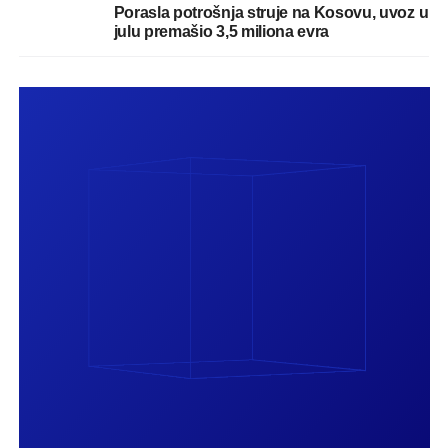
Porasla potrošnja struje na Kosovu, uvoz u
julu premašio 3,5 miliona evra