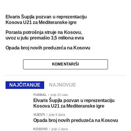
Elvaris Šupjla pozvan u reprezentaciju
Kosova U21 za Mediteranske igre
Porasla potrošnja struje na Kosovu,
uvoz u julu premašio 3,5 miliona evra
Opada broj novih preduzeća na Kosovu
KOMENTARIŠI
NAJČITANIJE
NAJNOVIJE
FUDBAL
prije 22 sata
Elvaris Šupjla pozvan u reprezentaciju
Kosova U21 za Mediteranske igre
VIJESTI
prije 6 dana
Opada broj novih preduzeća na Kosovu
KOSOVO
prije 2 dana