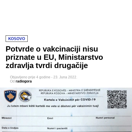
KOSOVO
Potvrde o vakcinaciji nisu
priznate u EU, Ministarstvo
zdravlja tvrdi drugačije
Objavljeno
prije 4 godine
-
23. Juna 2022.
Od
radiogora