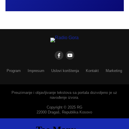
Program
Impresum
Uslovi korištenja
Kontakt
Marketing
Preuzimanje i objavljivanje tekstova sa portala dozvoljeno je uz
navođenje izvora.
Copyright © 2025 RG
22000 Dragaš, Republika Kosovo
SHARE
TWEET