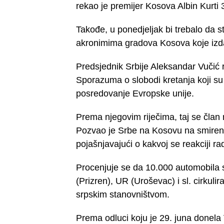
rekao je premijer Kosova Albin Kurti 3
Takođe, u ponedjeljak bi trebalo da s
akronimima gradova Kosova koje izda
Predsjednik Srbije Aleksandar Vučić 
Sporazuma o slobodi kretanja koji su P
posredovanje Evropske unije.
Prema njegovim riječima, taj se član
Pozvao je Srbe na Kosovu na smirenost
pojašnjavajući o kakvoj se reakciji rad
Procenjuje se da 10.000 automobila 
(Prizren), UR (Uroševac) i sl. cirku
srpskim stanovništvom.
Prema odluci koju je 29. juna donela 