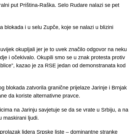
lni put Priština-Raška. Selo Rudare nalazi se pet
a blokada i u selu Zupče, koje se nalazi u blizini
uvijek okupljali jer je to uvek značilo odgovor na neku
dje i očekivalo. Okupili smo se u znak protesta protiv
 tablice”, kazao je za RSE jedan od demonstranata kod
og blokada zatvorila granične prijelaze Jarinje i Brnjak
ane da koriste alternativne pravce.
ima na Jarinju savjetuje se da se vrate u Srbiju, a na
 maskirani ljudi.
prolazak lidera Srpske liste – dominantne stranke