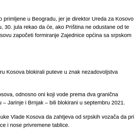
 primljene u Beogradu, jer je direktor Ureda za Kosovo
u, 30. jula rekao da će, ako Priština ne odustane od te
Kosovu započeti formiranje Zajednice općina sa srpskom
veru Kosova blokirali puteve u znak nezadovoljstva
Kosova, odnosno oni koji vode prema dva granična
u – Jarinje i Brnjak – bili blokirani u septembru 2021.
dluke Vlade Kosova da zahtjeva od srpskih vozača da pri
ice i nose privremene tablice.