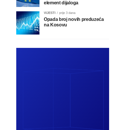
element dijaloga
VIJESTI
prije 3 dana
Opada broj novih preduzeća
na Kosovu